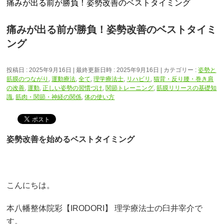
痛みが出る前が勝負！姿勢改善のベストタイミング
痛みが出る前が勝負！姿勢改善のベストタイミ
ング
投稿日 : 2025年9月16日
最終更新日時 : 2025年9月16日
カテゴリー :
姿勢と
筋膜のつながり
,
運動療法
,
全て
,
理学療法士
,
リハビリ
,
猫背・反り腰・巻き肩
の改善
,
運動
,
正しい姿勢の習慣づけ
,
関節トレーニング
,
筋膜リリースの基礎知
識
,
筋肉・関節・神経の関係
,
体の使い方
姿勢改善を始めるベストタイミング
こんにちは。
本八幡整体院彩【IRODORI】 理学療法士の臼井宰介で
す。