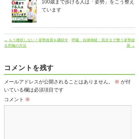
100歳まで歩ける人は「姿勢」をこう整え
ています
←
もう挫折しない！姿勢改善を継続す
呼吸・自律神経・気分まで整う姿勢改
る究極の方法
善
→
コメントを残す
メールアドレスが公開されることはありません。
※
が付
いている欄は必須項目です
コメント
※