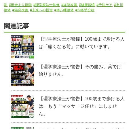
彩
,
#延命より延動
,
#理学療法士監修
,
#姿勢改善
,
#健康習慣
,
#予防ケア
,
#市川
整体
,
#猫背改善
,
#未来への投資
,
#本八幡整体
,
#AI姿勢分析
関連記事
【理学療法士が警鐘】100歳まで歩ける人
は「痛くなる前」に動いています。
【理学療法士が警告】その痛み、薬では
治りません。
【理学療法士が警告】100歳まで歩ける人
は、もう「マッサージ任せ」にしませ
ん。