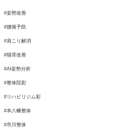
#姿勢改善
#腰痛予防
#肩こり解消
#猫背改善
#AI姿勢分析
#整体院彩
#リハビリジム彩
#本八幡整体
#市川整体