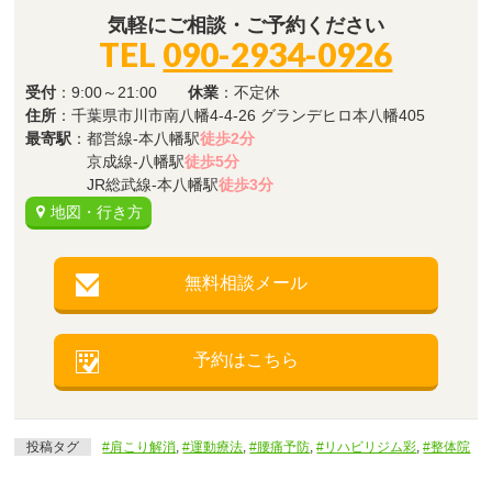
気軽にご相談・ご予約ください
TEL
090-2934-0926
受付
：9:00～21:00
休業
：不定休
住所
：千葉県市川市南八幡4-4-26 グランデヒロ本八幡405
最寄駅
：都営線-本八幡駅
徒歩2分
京成線-八幡駅
徒歩5分
JR総武線-本八幡駅
徒歩3分
地図・行き方
無料相談メール
予約はこちら
投稿タグ
#肩こり解消
,
#運動療法
,
#腰痛予防
,
#リハビリジム彩
,
#整体院