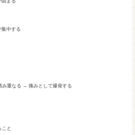
が固まる
が集中する
積み重なる → 痛みとして爆発する
いること