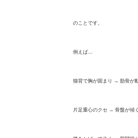
のことです。
例えば…
猫背で胸が固まり → 肋骨が
片足重心のクセ → 骨盤が傾