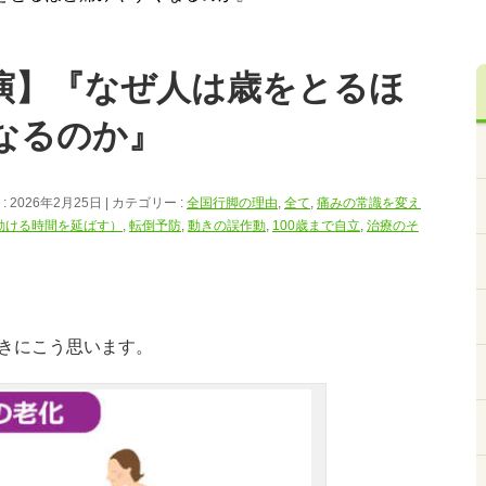
演】『なぜ人は歳をとるほ
なるのか』
 2026年2月25日
カテゴリー :
全国行脚の理由
,
全て
,
痛みの常識を変え
動ける時間を延ばす）
,
転倒予防
,
動きの誤作動
,
100歳まで自立
,
治療のそ
きにこう思います。