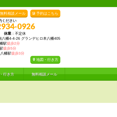
無料相談メール
予約はこちら
約ください
2934-0926
00
休業
：不定休
幡4-4-26 グランデヒロ本八幡405
幡駅
徒歩2分
駅
徒歩5分
八幡駅
徒歩3分
地図・行き方
・行き方
無料相談メール