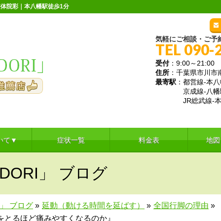
体院彩｜本八幡駅徒歩1分
気軽にご相談・ご予
TEL 090-
受付
：9:00～21:
住所
：千葉県市川市南八
最寄駅
：都営線-本八
京成線-八幡
JR総武線-本
いて▼
症状一覧
料金表
地図
DORI」 ブログ
I」 ブログ
»
延動（動ける時間を延ばす）
»
全国行脚の理由
»
をとるほど痛みやすくなるのか』