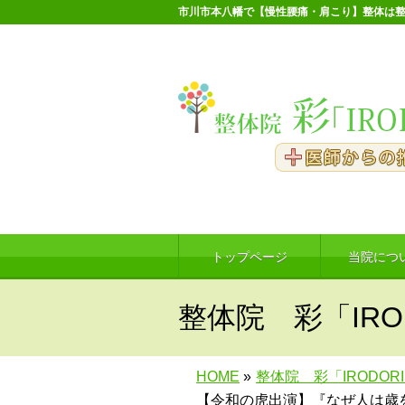
市川市本八幡で【慢性腰痛・肩こり】整体は整
トップページ
当院につ
整体院 彩「IRO
HOME
»
整体院 彩「IRODOR
【令和の虎出演】『なぜ人は歳