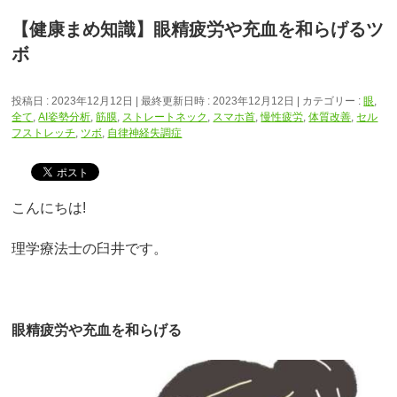
【健康まめ知識】眼精疲労や充血を和らげるツ
ボ
投稿日 : 2023年12月12日
最終更新日時 : 2023年12月12日
カテゴリー :
眼
,
全て
,
AI姿勢分析
,
筋膜
,
ストレートネック
,
スマホ首
,
慢性疲労
,
体質改善
,
セル
フストレッチ
,
ツボ
,
自律神経失調症
こんにちは!
理学療法士の臼井です。
眼精疲労や充血を和らげる