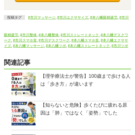
投稿タグ
#市川マッサージ
,
#市川エクササイズ
,
#本八幡眼精疲労
,
#市川
眼精疲労
,
#市川整体
,
#本八幡整体
,
#市川ストレートネック
,
#本八幡デスクワ
ーク
,
#市川スマホ首
,
#市川デスクワーク
,
#本八幡スマホ首
,
#本八幡エクササ
イズ
,
#本八幡マッサージ
,
#本八幡ツボ
,
#本八幡ストレートネック
,
#市川ツボ
関連記事
【理学療法士が警告】100歳まで歩ける人
は「歩き方」が違います
【知らないと危険】歩くたびに疲れる原
因は「肺」ではなく「姿勢」でした