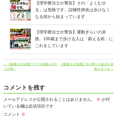
【理学療法士が警告】その「よくむせ
る」は危険です。誤嚥性肺炎は歩けなく
なる前から始まっています
【理学療法士が警告】運動ぎらいの末
路。100歳まで歩ける人は「鍛える前」に
これをしています
←
【健康まめ知識】スマホ老眼を治す
【健康まめ知識】目の周りの血流を促
ツボ押し
進するツボ
→
コメントを残す
メールアドレスが公開されることはありません。
※
が付
いている欄は必須項目です
コメント
※