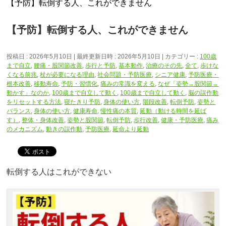
【予防】転倒する人、これができません
【予防】転倒する人、これができません
投稿日 : 2026年5月10日
最終更新日時 : 2026年5月10日
カテゴリー :
100歳
まで自立
,
腰痛・股関節改善
,
歩行と予防
,
基本動作
,
治療のその先
,
全て
,
歩けな
くなる前兆
,
杖が必要になる理由
,
社会問題・予防医療
,
シニア健康
,
予防医療・
根本改善
,
移動寿命
,
予防・習慣化
,
痛みの常識を変える
,
なぜ「姿勢→股関節→
動かす」なのか
,
100歳まで自立して動く
,
100歳まで自立して動く
,
脳の誤作動
をリセットする方法
,
寝たきり予防
,
身体の使い方
,
階段改善
,
転倒予防
,
姿勢と
バランス
,
身体の使い方
,
健康寿命
,
慢性痛の本質
,
延動（動ける時間を延ば
す）
,
整体・身体改善
,
姿勢と股関節
,
転倒予防
,
歩行改善
,
健康・予防医療
,
痛み
のメカニズム
,
動きの誤作動
,
予防医療
,
延命より延動
転倒する人はこれができない