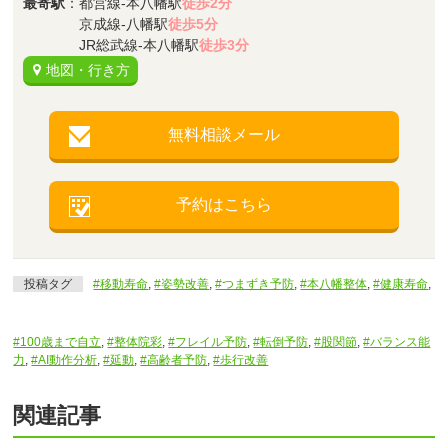
最寄駅
：都営線-本八幡駅
徒歩2分
京成線-八幡駅
徒歩5分
JR総武線-本八幡駅
徒歩3分
地図・行き方
無料相談メール
予約はこちら
投稿タグ
#移動寿命
,
#姿勢改善
,
#つまずき予防
,
#本八幡整体
,
#健康寿命
,
#100歳まで自立
,
#整体院彩
,
#フレイル予防
,
#転倒予防
,
#股関節
,
#バランス能
力
,
#AI動作分析
,
#延動
,
#高齢者予防
,
#歩行改善
関連記事