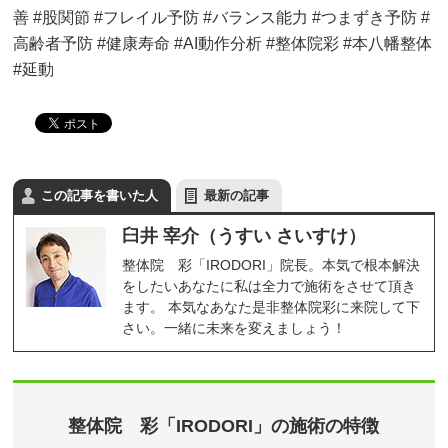
善 #股関節 #フレイル予防 #バランス能力 #つまずき予防 #
高齢者予防 #健康寿命 #AI動作分析 #整体院彩 #本八幡整体
#延動
この記事を書いた人
最新の記事
臼井 宰介（うすい さいすけ）
整体院 彩「IRODORI」院長。本気で根本解決
をしたいあなたに私は全力で施術をさせて頂き
ます。 本気なあなた是非整体院彩に来院して下
さい。一緒に未来を変えましょう！
整体院 彩「IRODORI」の施術の特徴