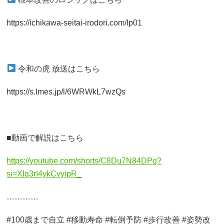
https://ichikawa-seitai-irodori.com/lp01
令和の虎 放送はこちら
https://s.lmes.jp/l/6WRWkL7wzQs
■動画で解説はこちら
https://youtube.com/shorts/C8Du7N84DPg?
si=XIq3rI4ykCvyipR_
…………
#100歳まで自立 #移動寿命 #転倒予防 #歩行改善 #姿勢改