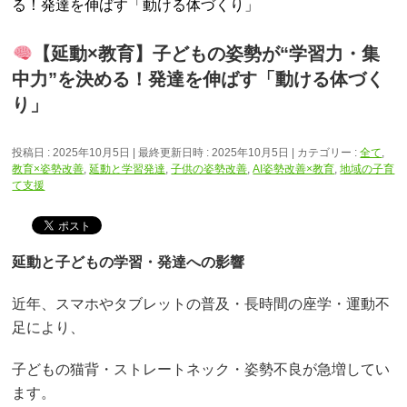
る！発達を伸ばす「動ける体づくり」
【延動×教育】子どもの姿勢が“学習力・集
中力”を決める！発達を伸ばす「動ける体づく
り」
投稿日 : 2025年10月5日
最終更新日時 : 2025年10月5日
カテゴリー :
全て
,
教育×姿勢改善
,
延動と学習発達
,
子供の姿勢改善
,
AI姿勢改善×教育
,
地域の子育
て支援
延動と子どもの学習・発達への影響
近年、スマホやタブレットの普及・長時間の座学・運動不
足により、
子どもの猫背・ストレートネック・姿勢不良が急増してい
ます。