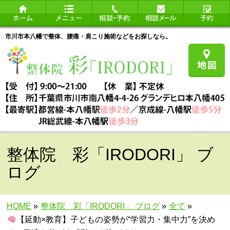
市川市本八幡で整体、腰痛・肩こり施術などをお探しなら。
整体院 彩「IRODORI」 ブ
ログ
HOME
»
整体院 彩「IRODORI」 ブログ
»
全て
»
【延動×教育】子どもの姿勢が“学習力・集中力”を決め