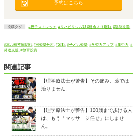
予約はこちら
投稿タグ
#親子ストレッチ
,
#リハビリジム彩 #延命より延動
,
#姿勢改善
,
#本八幡整体院彩
,
#AI姿勢分析
,
#延動
,
#子ども姿勢
,
#学習力アップ
,
#集中力
,
#
発達支援
,
#教育投資
関連記事
【理学療法士が警告】その痛み、薬では
治りません。
【理学療法士が警告】100歳まで歩ける人
は、もう「マッサージ任せ」にしませ
ん。