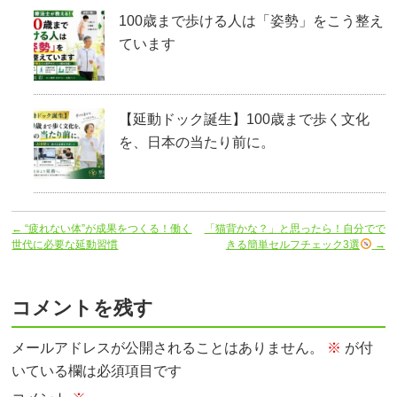
100歳まで歩ける人は「姿勢」をこう整え
ています
【延動ドック誕生】100歳まで歩く文化
を、日本の当たり前に。
←
“疲れない体”が成果をつくる！働く
「猫背かな？」と思ったら！自分でで
世代に必要な延動習慣
きる簡単セルフチェック3選
→
コメントを残す
メールアドレスが公開されることはありません。
※
が付
いている欄は必須項目です