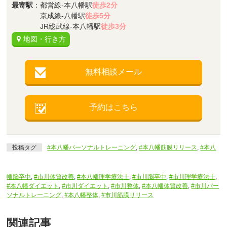
最寄駅
：都営線-本八幡駅
徒歩2分
京成線-八幡駅
徒歩5分
JR総武線-本八幡駅
徒歩3分
地図・行き方
無料相談メール
予約はこちら
投稿タグ
#本八幡パーソナルトレーニング
,
#本八幡筋膜リリース
,
#本八
幡脳卒中
,
#市川体質改善
,
#本八幡理学療法士
,
#市川脳卒中
,
#市川理学療法士
,
#本八幡ダイエット
,
#市川ダイエット
,
#市川整体
,
#本八幡体質改善
,
#市川パー
ソナルトレーニング
,
#本八幡整体
,
#市川筋膜リリース
関連記事