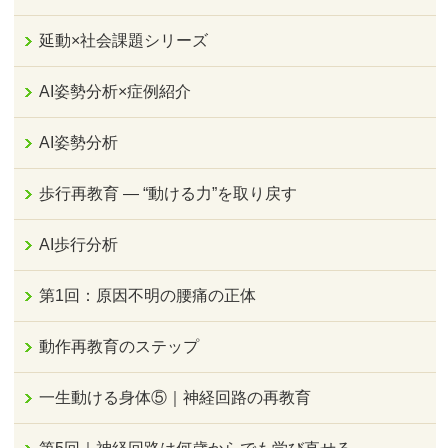
延動×社会課題シリーズ
AI姿勢分析×症例紹介
AI姿勢分析
歩行再教育 ― “動ける力”を取り戻す
AI歩行分析
第1回：原因不明の腰痛の正体
動作再教育のステップ
一生動ける身体⑤｜神経回路の再教育