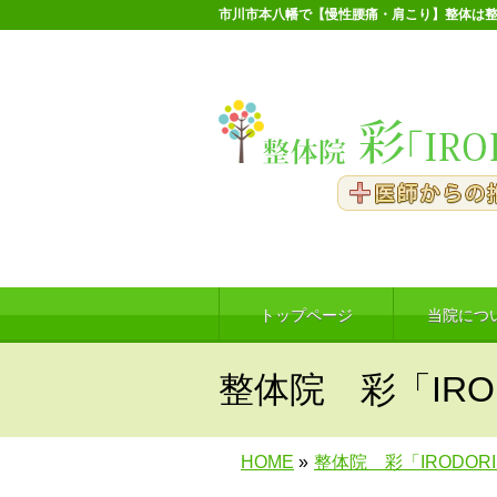
市川市本八幡で【慢性腰痛・肩こり】整体は整
トップページ
当院につ
整体院 彩「IRO
HOME
»
整体院 彩「IRODOR