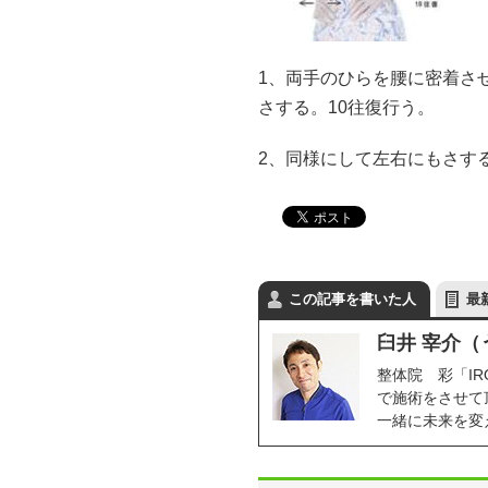
1、両手のひらを腰に密着さ
さする。10往復行う。
2、同様にして左右にもさす
この記事を書いた人
最
臼井 宰介（
整体院 彩「I
で施術をさせて
一緒に未来を変