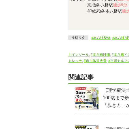
京成線-八幡駅
徒歩5分
JR総武線-本八幡駅
徒歩
投稿タグ
#本八幡整体
,
#本八幡A
川インソール
,
#本八幡腰痛
,
#本八幡イ
トレッチ
,
#市川体質改善
,
#市川セルフ
関連記事
【理学療法
100歳まで
「歩き方」