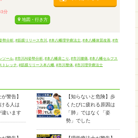
3分
地図・行き方
I姿勢分析
,
#筋膜リリース市川
,
#本八幡理学療法士
,
#本八幡体質改善
,
#市
ンソール
,
#市川AI姿勢分析
,
#本八幡肩こり
,
#市川腰痛
,
#本八幡セルフス
ストレッチ
,
#筋膜リリース本八幡
,
#市川整体
,
#市川理学療法士
士が警告】
【知らないと危険】歩
歩ける人は
くたびに疲れる原因は
が違います
「肺」ではなく「姿
勢」でした