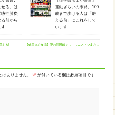
士が警告】
【理学療法士が警告】
むせる」は
運動ぎらいの末路。100
誤嚥性肺炎
歳まで歩ける人は「鍛
なる前から
える前」にこれをして
ます
います
まる!
【健康まめ知識】腰の筋膜ほぐし ウエストつまみ
→
とはありません。
※
が付いている欄は必須項目です