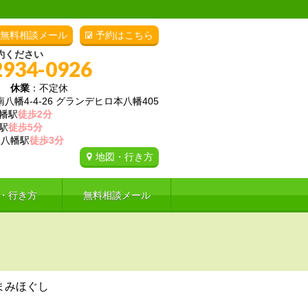
無料相談メール
予約はこちら
約ください
2934-0926
00
休業
：不定休
幡4-4-26 グランデヒロ本八幡405
幡駅
徒歩2分
駅
徒歩5分
八幡駅
徒歩3分
地図・行き方
・行き方
無料相談メール
まみほぐし