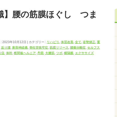
識】腰の筋膜ほぐし つま
 2023年10月12日
カテゴリー :
リハビリ
,
体質改善
,
全て
,
姿勢矯正
,
重
,
反り腰
,
座骨神経痛
,
脊柱管狭窄症
,
筋膜リリース
,
腰痛分離症
,
セルフス
り症
,
体幹
,
椎間板ヘルニア
,
丹田
,
大腰筋
,
ツボ
,
横隔膜
,
エクササイズ