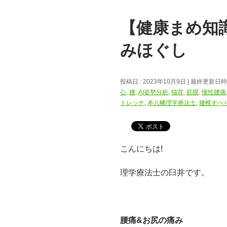
【健康まめ知
みほぐし
投稿日 : 2023年10月9日
最終更新日時 :
心
,
腰
,
AI姿勢分析
,
猫背
,
筋膜
,
慢性腰痛
トレッチ
,
本八幡理学療法士
,
腰椎すべ
こんにちは!
理学療法士の臼井です。
腰痛&お尻の痛み