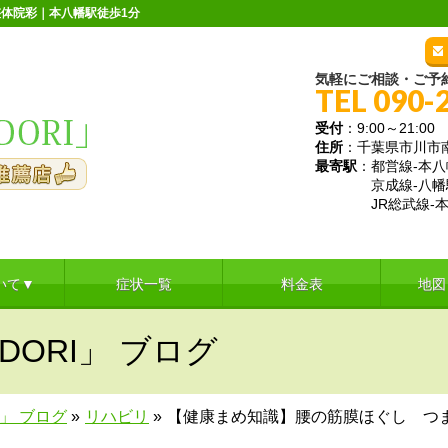
体院彩｜本八幡駅徒歩1分
気軽にご相談・ご予
TEL 090-
受付
：9:00～21:
住所
：千葉県市川市南八
最寄駅
：都営線-本八
京成線-八幡
JR総武線-本
いて▼
症状一覧
料金表
地図
DORI」 ブログ
I」 ブログ
»
リハビリ
»
【健康まめ知識】腰の筋膜ほぐし つ