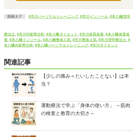
投稿タグ
#市川パーソナルトレーニング
,
#市川インソール
,
#本八幡理学
療法士
,
#市川AI姿勢分析
,
#本八幡ダイエット
,
#市川体質改善
,
#本八幡体質改
善
,
#本八幡インソール
,
#本八幡整体人気
,
#市川整体人気
,
#市川理学療法士
,
#
本八幡AI姿勢分析
,
#本八幡パーソナルトレーニング
,
#市川ダイエット
関連記事
【少しの痛み＝たいしたことない】は本
当？
運動療法で学ぶ「身体の使い方」 ～筋肉
の検査と教育の大切さ～