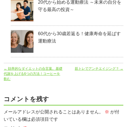
20代から始める運動療法 ～未来の自分を
守る最高の投資～
60代から30歳若返る！健康寿命を延ばす
運動療法
←
効率的なダイエットの合言葉。基礎
筋トレでアンチエイジング？
→
代謝を上げる6つの方法！コーヒーを
飲む
コメントを残す
メールアドレスが公開されることはありません。
※
が付
いている欄は必須項目です