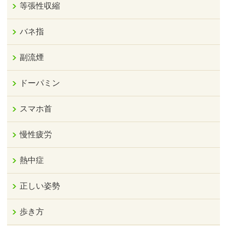
等張性収縮
バネ指
副流煙
ドーパミン
スマホ首
慢性疲労
熱中症
正しい姿勢
歩き方