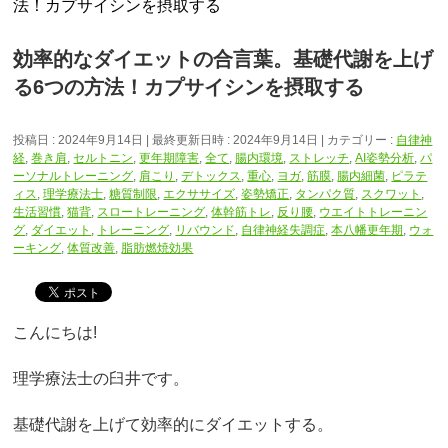
法！カプサイシンを摂取する
効率的なダイエットの合言葉。基礎代謝を上げ
る6つの方法！カプサイシンを摂取する
投稿日 : 2024年9月14日
最終更新日時 : 2024年9月14日
カテゴリー :
自律神
経
,
巻き肩
,
セルトニン
,
更年期障害
,
全て
,
腸内環境
,
ストレッチ
,
AI姿勢分析
,
パ
ーソナルトレーニング
,
肩こり
,
デトックス
,
重心
,
ヨガ
,
筋膜
,
腸内細菌
,
ピラテ
ィス
,
理学療法士
,
糖質制限
,
エクササイズ
,
姿勢矯正
,
タンパク質
,
スクワット
,
生活習慣
,
猫背
,
スロートレーニング
,
体幹筋トレ
,
反り腰
,
ウエイトトレーニン
グ
,
ダイエット
,
トレーニング
,
リバウンド
,
自律神経失調症
,
本八幡更年期
,
ウォ
ーキング
,
体質改善
,
脂肪燃焼効果
こんにちは!
理学療法士の臼井です。
基礎代謝を上げて効率的にダイエットする。