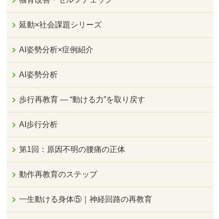
延動×社会課題シリーズ
AI姿勢分析×症例紹介
AI姿勢分析
歩行再教育 ― “動ける力”を取り戻す
AI歩行分析
第1回：原因不明の腰痛の正体
動作再教育のステップ
一生動ける身体⑤｜神経回路の再教育