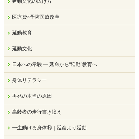
延動文化の広げ方
医療費×予防医療改革
延動教育
延動文化
日本への示唆 ― 延命から“延動”教育へ
身体リテラシー
再発の本当の原因
高齢者の歩行書き換え
一生動ける身体⑥｜延命より延動