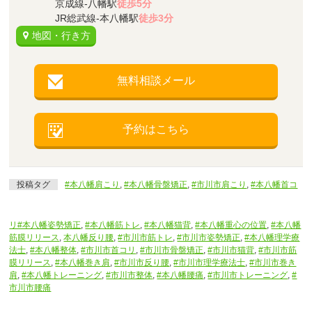
京成線-八幡駅
徒歩5分
JR総武線-本八幡駅
徒歩3分
地図・行き方
無料相談メール
予約はこちら
投稿タグ
#本八幡肩こり
,
#本八幡骨盤矯正
,
#市川市肩こり
,
#本八幡首コ
リ#本八幡姿勢矯正
,
#本八幡筋トレ
,
#本八幡猫背
,
#本八幡重心の位置
,
#本八幡
筋膜リリース
,
本八幡反り腰
,
#市川市筋トレ
,
#市川市姿勢矯正
,
#本八幡理学療
法士
,
#本八幡整体
,
#市川市首コリ
,
#市川市骨盤矯正
,
#市川市猫背
,
#市川市筋
膜リリース
,
#本八幡巻き肩
,
#市川市反り腰
,
#市川市理学療法士
,
#市川市巻き
肩
,
#本八幡トレーニング
,
#市川市整体
,
#本八幡腰痛
,
#市川市トレーニング
,
#
市川市腰痛