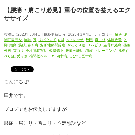
【腰痛・肩こり必見】重心の位置を整えるエク
ササイズ
投稿日 : 2023年3月4日
最終更新日時 : 2023年3月4日
カテゴリー :
痛み
,
肩
関節周囲炎
,
体幹
,
腰
,
リバウンド
,
o脚
,
ストレッチ
,
丹田
,
肩こり
,
体質改善
,
Ｘ
脚
,
頭痛
,
筋膜
,
巻き肩
,
変形性膝関節症
,
ぎっくり腰
,
リハビリ
,
座骨神経痛
,
整形
外科
,
首コリ
,
脊柱管狭窄症
,
姿勢矯正
,
腰痛分離症
,
猫背
,
トレーニング
,
腰椎す
べり症
,
反り腰
,
椎間板ヘルニア
,
四十肩
,
しびれ
,
五十肩
こんにちは!
臼井です。
ブログでもお伝えしてますが
腰痛・肩こり・首コリ・不定愁訴など