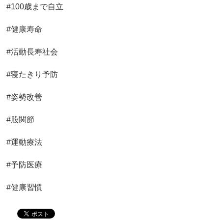
#100歳まで自立
#健康寿命
#活動長寿社会
#寝たきり予防
#姿勢改善
#股関節
#運動療法
#予防医療
#健康習慣