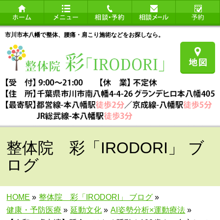
市川市本八幡で整体、腰痛・肩こり施術などをお探しなら。
整体院 彩「IRODORI」 ブ
ログ
HOME
»
整体院 彩「IRODORI」 ブログ
»
健康・予防医療
»
延動文化
»
AI姿勢分析×運動療法
»