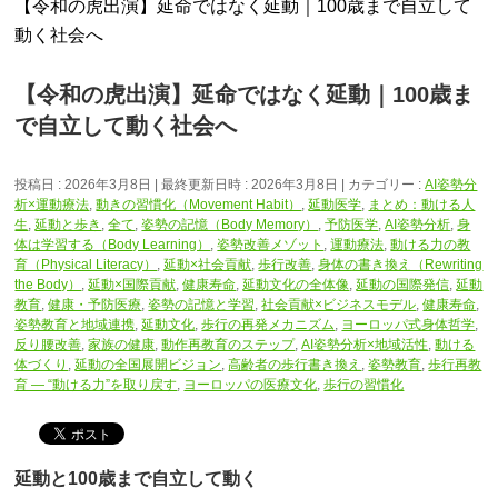
【令和の虎出演】延命ではなく延動｜100歳まで自立して
動く社会へ
【令和の虎出演】延命ではなく延動｜100歳ま
で自立して動く社会へ
投稿日 : 2026年3月8日
最終更新日時 : 2026年3月8日
カテゴリー :
AI姿勢分
析×運動療法
,
動きの習慣化（Movement Habit）
,
延動医学
,
まとめ：動ける人
生
,
延動と歩き
,
全て
,
姿勢の記憶（Body Memory）
,
予防医学
,
AI姿勢分析
,
身
体は学習する（Body Learning）
,
姿勢改善メゾット
,
運動療法
,
動ける力の教
育（Physical Literacy）
,
延動×社会貢献
,
歩行改善
,
身体の書き換え（Rewriting
the Body）
,
延動×国際貢献
,
健康寿命
,
延動文化の全体像
,
延動の国際発信
,
延動
教育
,
健康・予防医療
,
姿勢の記憶と学習
,
社会貢献×ビジネスモデル
,
健康寿命
,
姿勢教育と地域連携
,
延動文化
,
歩行の再発メカニズム
,
ヨーロッパ式身体哲学
,
反り腰改善
,
家族の健康
,
動作再教育のステップ
,
AI姿勢分析×地域活性
,
動ける
体づくり
,
延動の全国展開ビジョン
,
高齢者の歩行書き換え
,
姿勢教育
,
歩行再教
育 ― “動ける力”を取り戻す
,
ヨーロッパの医療文化
,
歩行の習慣化
延動と100歳まで自立して動く