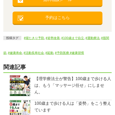
予約はこちら
投稿タグ
#寝たきり予防
,
#姿勢改善
,
#100歳まで自立
,
#運動療法
,
#股関
節
,
#健康寿命
,
#活動長寿社会
,
#延動
,
#予防医療 #健康習慣
関連記事
【理学療法士が警告】100歳まで歩ける人
は、もう「マッサージ任せ」にしませ
ん。
100歳まで歩ける人は「姿勢」をこう整え
ています