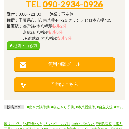
TEL
090-2934-0926
受付
：9:00～21:00
休業
：不定休
住所
：千葉県市川市南八幡4-4-26 グランデヒロ本八幡405
最寄駅
：都営線-本八幡駅
徒歩2分
京成線-八幡駅
徒歩5分
JR総武線-本八幡駅
徒歩3分
地図・行き方
無料相談メール
予約はこちら
投稿タグ
#動きの誤作動
,
#寝たきり予防
,
#本八幡整体
,
#自立支援
,
#本八
幡リハビリ
,
#AI姿勢分析
,
#リハビリジム彩
,
#老化ではない
,
#予防医療
,
#筋力
不足じゃない
,
#延動
,
#100歳まで自立
,
#高齢者リハビリ
,
#令和の虎
,
#階段が