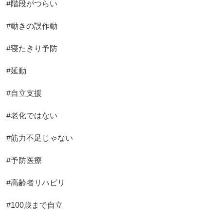
#階段がつらい
#動きの誤作動
#寝たきり予防
#延動
#自立支援
#老化ではない
#筋力不足じゃない
#予防医療
#高齢者リハビリ
#100歳まで自立