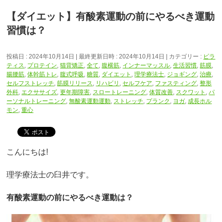
【ダイエット】有酸素運動の前にやるべき運動
習慣は？
投稿日 : 2024年10月14日
最終更新日時 : 2024年10月14日
カテゴリー :
ピラ
ティス
,
プロテイン
,
猫背矯正
,
全て
,
腹横筋
,
インナーマッスル
,
生活習慣
,
筋膜
,
腸腰筋
,
体幹筋トレ
,
腹式呼吸
,
糖質
,
ダイエット
,
理学療法士
,
ジョギング
,
治療
,
セルフストレッチ
,
筋膜リリース
,
リハビリ
,
セルフケア
,
ファスティング
,
整形
外科
,
エクササイズ
,
更年期障害
,
スロートレーニング
,
体質改善
,
スクワット
,
パ
ーソナルトレーニング
,
無酸素運動運動
,
ストレッチ
,
プランク
,
ヨガ
,
成長ホル
モン
,
重心
こんにちは!
理学療法士の臼井です。
有酸素運動の前にやるべき運動は？