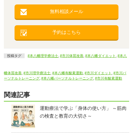
無料相談メール
予約はこちら
投稿タグ
#本八幡理学療法士
,
#市川体質改善
,
#本八幡ダイエット
,
#本八
幡体質改善
,
#市川理学療法士
,
#本八幡有酸素運動
,
#市川ダイエット
,
#市川パ
ーソナルトレーニング
,
#本八幡パーソナルトレーニング
,
#市川有酸素運動
関連記事
運動療法で学ぶ「身体の使い方」 ～筋肉
の検査と教育の大切さ～