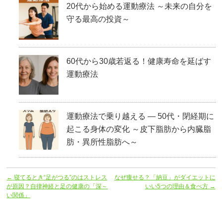
20代から始める運動療法 ～未来の自分を
守る最高の投資～
60代から30歳若返る！健康寿命を延ばす
運動療法
運動療法で乗り越える ― 50代・閉経期に
起こる身体の変化 ～皮下脂肪から内臓脂
肪・異所性脂肪へ～
←
寝てるとき“足がつる”のはストレス
なぜ痩せる？「納豆」がダイエットに
が原因？自律神経と足の健康の「深～
いい5つの理由＆食べ方
→
い関係」