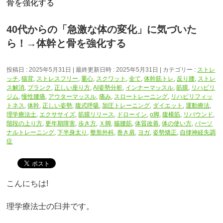
骨を強化する
40代からの「急激な体の変化」に気づいた
ら！→体幹と骨を強化する
投稿日 : 2025年5月31日
最終更新日時 : 2025年5月31日
カテゴリー :
ストレ
ッチ
,
猫背
,
ストレスフリー
,
重心
,
スクワット
,
全て
,
体幹筋トレ
,
反り腰
,
ストレ
ス解消
,
プランク
,
正しい座り方
,
AI姿勢分析
,
インナーマッスル
,
筋膜
,
リハビリ
ジム
,
慢性腰痛
,
アウターマッスル
,
痛み
,
スロートレーニング
,
リハビリフィッ
トネス
,
体幹
,
正しい姿勢
,
腹式呼吸
,
加圧トレーニング
,
ダイエット
,
運動療法
,
理学療法士
,
エクササイズ
,
筋膜リリース
,
ドローイン
,
o脚
,
腹横筋
,
リバウンド
,
階段の上り方
,
更年期障害
,
歩き方
,
Ｘ脚
,
腸腰筋
,
体質改善
,
体の使い方
,
パーソ
ナルトレーニング
,
下半身太り
,
整形外科
,
巻き肩
,
ヨガ
,
姿勢矯正
,
自律神経失調
症
こんにちは!
理学療法士の臼井です。