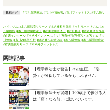
投稿タグ
#市川運動療法
,
#市川体質改善
,
#市川フィットネス
,
#本八幡リ
ハビリジム
,
#本八幡筋膜リリース
,
#本八幡整形外科
,
#市川リハビリジム
,
#本
八幡腰痛
,
#本八幡理学療法士
,
#市川理学療法士
,
#市川腰痛
,
#本八幡体質改善
,
#市川インソール
,
#本八幡インソール
,
#市川整形外科#千葉リハビリジム
,
#市
川整体
,
#市川AI姿勢分析
,
#本八幡AI姿勢分析
,
#本八幡整体
,
#本八幡運動療法
,
#市川筋膜リリース
,
#本八幡フィットネス
関連記事
【理学療法士が警告】その血圧、「姿
勢」が関係しているかもしれません
【理学療法士が警鐘】100歳まで歩ける人
は「痛くなる前」に動いています。