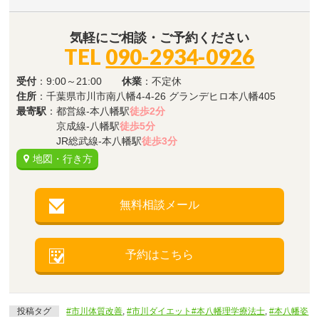
気軽にご相談・ご予約ください
TEL
090-2934-0926
受付
：9:00～21:00
休業
：不定休
住所
：千葉県市川市南八幡4-4-26 グランデヒロ本八幡405
最寄駅
：都営線-本八幡駅
徒歩2分
京成線-八幡駅
徒歩5分
JR総武線-本八幡駅
徒歩3分
地図・行き方
無料相談メール
予約はこちら
投稿タグ
#市川体質改善
,
#市川ダイエット#本八幡理学療法士
,
#本八幡姿