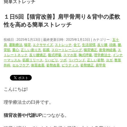
簡単ストレッチ
１日5回【猫背改善】肩甲骨周り＆背中の柔軟
性を高める簡単ストレッチ
投稿日 : 2025年1月13日
最終更新日時 : 2025年1月13日
カテゴリー :
五十
肩
,
運動療法
,
猫背
,
エクササイズ
,
ストレッチ
,
全て
,
生活習慣
,
反り腰
,
頭痛
,
腰
,
背筋
,
重心
,
正しい座り方
,
筋膜
,
スロートレーニング
,
猫背矯正
,
座骨神経痛
,
ス
トレートネック
,
反り腰矯正
,
腹式呼吸
,
スマホ首
,
胸式呼吸
,
理学療法士
,
インナ
ーマッスル
,
筋膜リリース
,
リハビリ
,
ツボ
,
リバウンド
,
正しい姿勢
,
ヨガ
,
整形
外科
,
セルフケア
,
体質改善
,
姿勢改善
,
ピラティス
,
姿勢矯正
,
肩甲骨
こんにちは!
理学療法士の臼井です。
猫背改善や代謝UP
につながる。