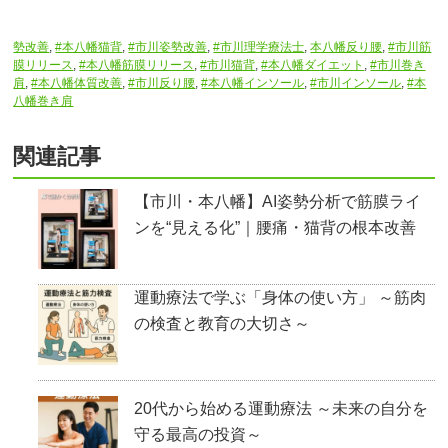
勢改善
,
#本八幡猫背
,
#市川姿勢改善
,
#市川理学療法士
,
本八幡反り腰
,
#市川筋
膜リリース
,
#本八幡筋膜リリース
,
#市川猫背
,
#本八幡ダイエット
,
#市川巻き
肩
,
#本八幡体質改善
,
#市川反り腰
,
#本八幡インソール
,
#市川インソール
,
#本
八幡巻き肩
関連記事
【市川・本八幡】AI姿勢分析で筋膜ライ
ンを“見える化”｜腰痛・猫背の根本改善
運動療法で学ぶ「身体の使い方」 ～筋肉
の検査と教育の大切さ～
20代から始める運動療法 ～未来の自分を
守る最高の投資～