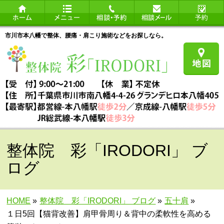
市川市本八幡で整体、腰痛・肩こり施術などをお探しなら。
整体院 彩「IRODORI」 ブ
ログ
HOME
»
整体院 彩「IRODORI」 ブログ
»
五十肩
»
１日5回【猫背改善】肩甲骨周り＆背中の柔軟性を高める