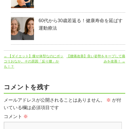
60代から30歳若返る！健康寿命を延ばす
運動療法
←
【ダイエット】痩せ体型なのにポッ
【腰痛改善】良い姿勢をキープして痛
コリおなか。その原因「反り腰」か
みを改善！
→
も！？
コメントを残す
メールアドレスが公開されることはありません。
※
が付
いている欄は必須項目です
コメント
※