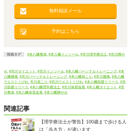
無料相談メール
予約はこちら
投稿タグ
#本八幡整体
,
#本八幡インソール
,
#市川理学療法士
,
#市川脚や
せ
,
#市川ダイエット
,
#市川インソール
,
#本八幡パーソナルトレーニング
,
#本
八幡腰痛
,
#市川パーソナルトレーニング
,
#本八幡肩こり
,
#市川腰痛
,
#本八幡
ウエストくびれ
,
市川肩こり
,
#市川ウエストくびれ
,
#本八幡筋膜リリース
,
#市
川筋膜リリース
,
#本八幡理学療法士
,
#市川体質改善
,
#本八幡ダイエット
,
#市
川整体
,
#本八幡体質改善
,
#本八幡脚やせ
関連記事
【理学療法士が警告】100歳まで歩ける人
は「歩き方」が違います