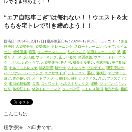
レで引き締めよう！！
“エア自転車こぎ”は侮れない！！ウエスト＆太
ももを宅トレで引き締めよう！！
投稿日 : 2024年12月19日
最終更新日時 : 2024年12月19日
カテゴリー :
副交
感神経
,
AI姿勢分析
,
姿勢矯正
,
トレーニング
,
スロートレーニング
,
全て
,
ダイエ
ット
,
慢性腰痛
,
猫背
,
インナーマッスル
,
リバウンド
,
関節トレーニング
,
足
,
筋
膜リリース
,
反り腰
,
ウォーキング
,
正しい姿勢
,
体質改善
,
ウエイトトレーニン
グ
,
しびれ
,
足のトラブル
,
姿勢改善
,
巻き肩
,
成長ホルモン
,
腹式呼吸
,
更年期障
害
,
セルフストレッチ
,
腸内環境
,
脚やせ
,
ストレッチ
,
プロテイン
,
理学療法士
,
パーソナルトレーニング
,
エクササイズ
,
デトックス
,
重心
,
腹横筋
,
マッサージ
,
ヨガ
,
体の使い方
,
オートファジー
,
腸腰筋
,
o脚
,
ピラティス
,
丹田
,
ファスティン
グ
,
脂肪燃焼効果
,
Ｘ脚
,
スクワット
,
ハムストリングス
,
運動
,
ジョギング
,
リハ
ビリ
,
体幹筋トレ
,
体幹トレーニング
,
タンパク質
,
ストレス解消
,
整形外科
,
腹筋
こんにちは!
理学療法士の臼井です。