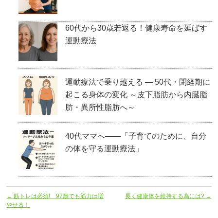
60代から30歳若返る！健康寿命を延ばす
運動療法
運動療法で乗り越える ― 50代・閉経期に
起こる身体の変化 ～皮下脂肪から内臓脂
肪・異所性脂肪へ～
40代ママへ――「子育てのために、自分
の体を守る運動療法」
←
筋トレは必須! 97歳でも筋力は増
長く健康体を維持する為には?
→
やせる！