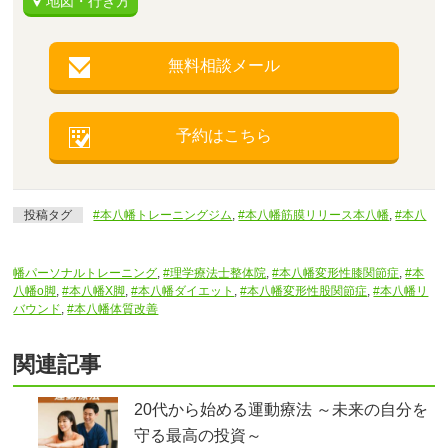
地図・行き方
無料相談メール
予約はこちら
投稿タグ
#本八幡トレーニングジム
,
#本八幡筋膜リリース本八幡
,
#本八
幡パーソナルトレーニング
,
#理学療法士整体院
,
#本八幡変形性膝関節症
,
#本
八幡o脚
,
#本八幡X脚
,
#本八幡ダイエット
,
#本八幡変形性股関節症
,
#本八幡リ
バウンド
,
#本八幡体質改善
関連記事
20代から始める運動療法 ～未来の自分を
守る最高の投資～