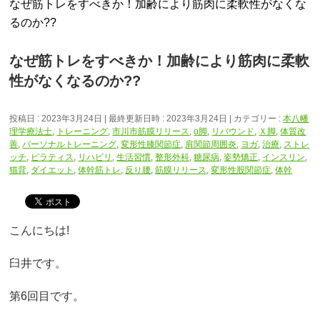
なぜ筋トレをすべきか！加齢により筋肉に柔軟性がなくな
るのか??
なぜ筋トレをすべきか！加齢により筋肉に柔軟
性がなくなるのか??
投稿日 : 2023年3月24日
最終更新日時 : 2023年3月24日
カテゴリー :
本八幡
理学療法士
,
トレーニング
,
市川市筋膜リリース
,
o脚
,
リバウンド
,
Ｘ脚
,
体質改
善
,
パーソナルトレーニング
,
変形性膝関節症
,
肩関節周囲炎
,
ヨガ
,
治療
,
ストレ
ッチ
,
ピラティス
,
リハビリ
,
生活習慣
,
整形外科
,
糖尿病
,
姿勢矯正
,
インスリン
,
猫背
,
ダイエット
,
体幹筋トレ
,
反り腰
,
筋膜リリース
,
変形性股関節症
,
体幹
こんにちは!
臼井です。
第6回目です。