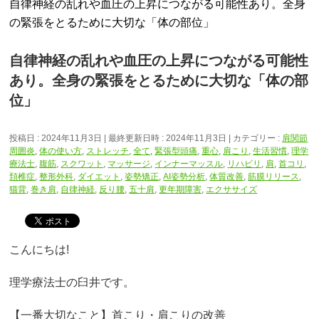
自律神経の乱れや血圧の上昇につながる可能性あり。全身
の緊張をとるために大切な「体の部位」
自律神経の乱れや血圧の上昇につながる可能性
あり。全身の緊張をとるために大切な「体の部
位」
投稿日 : 2024年11月3日
最終更新日時 : 2024年11月3日
カテゴリー :
肩関節
周囲炎
,
体の使い方
,
ストレッチ
,
全て
,
緊張型頭痛
,
重心
,
肩こり
,
生活習慣
,
理学
療法士
,
腹筋
,
スクワット
,
マッサージ
,
インナーマッスル
,
リハビリ
,
肩
,
首コリ
,
頚椎症
,
整形外科
,
ダイエット
,
姿勢矯正
,
AI姿勢分析
,
体質改善
,
筋膜リリース
,
猫背
,
巻き肩
,
自律神経
,
反り腰
,
五十肩
,
更年期障害
,
エクササイズ
こんにちは!
理学療法士の臼井です。
【一番大切なこと】首こり・肩こりの改善