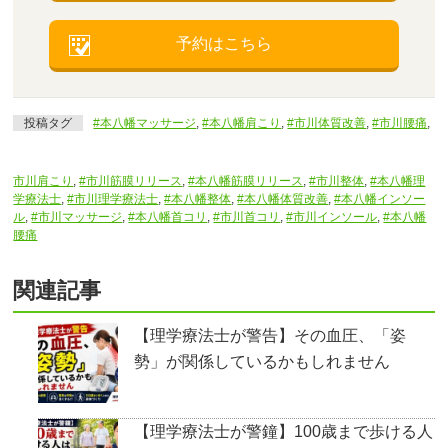
予約はこちら
投稿タグ
#本八幡マッサージ
,
#本八幡肩こり
,
#市川体質改善
,
#市川腰痛
,
市川肩こり
,
#市川筋膜リリース
,
#本八幡筋膜リリース
,
#市川整体
,
#本八幡理
学療法士
,
#市川理学療法士
,
#本八幡整体
,
#本八幡体質改善
,
#本八幡インソー
ル
,
#市川マッサージ
,
#本八幡首コリ
,
#市川首コリ
,
#市川インソール
,
#本八幡
腰痛
関連記事
【理学療法士が警告】その血圧、「姿
勢」が関係しているかもしれません
【理学療法士が警鐘】100歳まで歩ける人