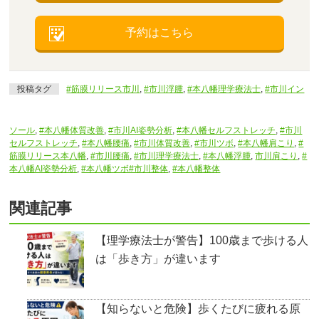
予約はこちら
投稿タグ
#筋膜リリース市川
,
#市川浮腫
,
#本八幡理学療法士
,
#市川イン
ソール
,
#本八幡体質改善
,
#市川AI姿勢分析
,
#本八幡セルフストレッチ
,
#市川
セルフストレッチ
,
#本八幡腰痛
,
#市川体質改善
,
#市川ツボ
,
#本八幡肩こり
,
#
筋膜リリース本八幡
,
#市川腰痛
,
#市川理学療法士
,
#本八幡浮腫
,
市川肩こり
,
#
本八幡AI姿勢分析
,
#本八幡ツボ#市川整体
,
#本八幡整体
関連記事
【理学療法士が警告】100歳まで歩ける人
は「歩き方」が違います
【知らないと危険】歩くたびに疲れる原