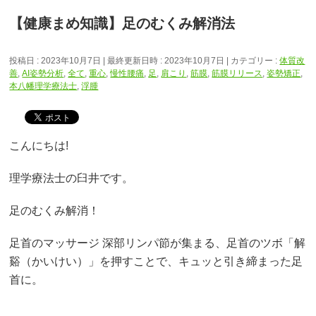
【健康まめ知識】足のむくみ解消法
投稿日 : 2023年10月7日
最終更新日時 : 2023年10月7日
カテゴリー :
体質改
善
,
AI姿勢分析
,
全て
,
重心
,
慢性腰痛
,
足
,
肩こり
,
筋膜
,
筋膜リリース
,
姿勢矯正
,
本八幡理学療法士
,
浮腫
こんにちは!
理学療法士の臼井です。
足のむくみ解消！
足首のマッサージ 深部リンパ節が集まる、足首のツボ「解
谿（かいけい）」を押すことで、キュッと引き締まった足
首に。