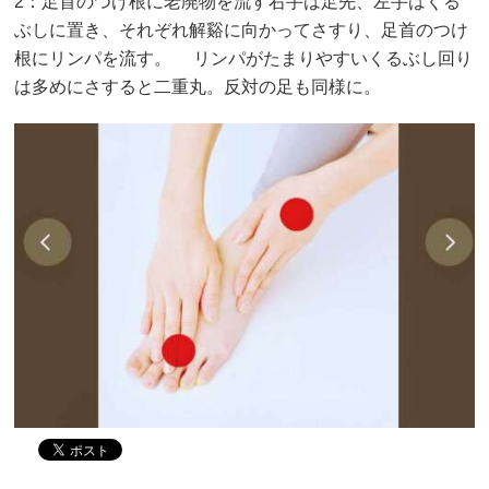
2：足首のつけ根に老廃物を流す右手は足先、左手はくる
ぶしに置き、それぞれ解谿に向かってさすり、足首のつけ
根にリンパを流す。 リンパがたまりやすいくるぶし回り
は多めにさすると二重丸。反対の足も同様に。