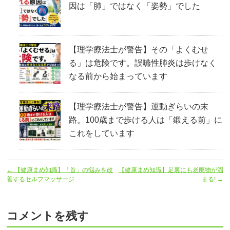
因は「肺」ではなく「姿勢」でした
【理学療法士が警告】その「よくむせ
る」は危険です。誤嚥性肺炎は歩けなく
なる前から始まっています
【理学療法士が警告】運動ぎらいの末
路。100歳まで歩ける人は「鍛える前」に
これをしています
←
【健康まめ知識】「首」の悩みを改
【健康まめ知識】足裏にも老廃物が溜
善するセルフマッサージ
まる!
→
コメントを残す