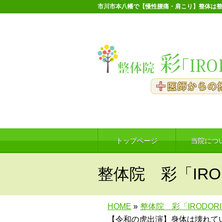
市川市本八幡で【慢性腰痛・肩こり】整体は整
トップページ
当院につ
整体院 彩「IRO
HOME
»
整体院 彩「IRODOR
【令和の虎出演】身体は壊れて