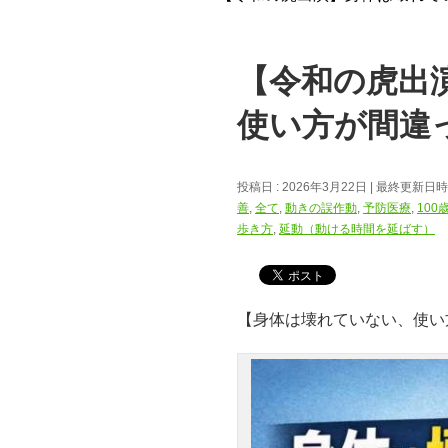
【令和の虎出
使い方が間違
投稿日 : 2026年3月22日
最終更新日時 :
善
,
全て
,
動きの誤作動
,
予防医療
,
100
歩き方
,
延動（動ける時間を延ばす）
【身体は壊れていない、使い