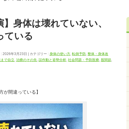
演】身体は壊れていない、
っている
 2026年3月23日
カテゴリー :
身体の使い方
,
転倒予防
,
整体・身体改
歳まで自立
,
治療のその先
,
誤作動と姿勢分析
,
社会問題・予防医療
,
股関節
,
方が間違っている】