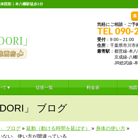
体院彩｜本八幡駅徒歩1分
気軽にご相談・ご予
TEL 090-
受付
：9:00～21:
住所
：千葉県市川市南八
最寄駅
：都営線-本八
京成線-八幡
JR総武線-本
いて▼
症状一覧
料金表
地図
DORI」 ブログ
I」 ブログ
»
延動（動ける時間を延ばす）
»
身体の使い方
»
いない、使い方が間違っている