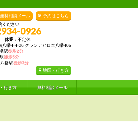
無料相談メール
予約はこちら
約ください
2934-0926
00
休業
：不定休
幡4-4-26 グランデヒロ本八幡405
幡駅
徒歩2分
駅
徒歩5分
八幡駅
徒歩3分
地図・行き方
・行き方
無料相談メール