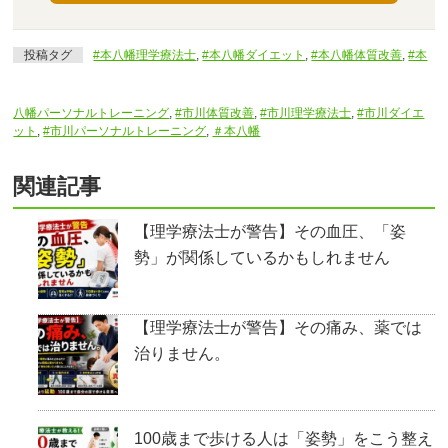
投稿タグ
#本八幡理学療法士
,
#本八幡ダイエット
,
#本八幡体質改善
,
#本
八幡パーソナルトレーニング
,
#市川体質改善
,
#市川理学療法士
,
#市川ダイエ
ット
,
#市川パーソナルトレーニング
,
＃本八幡
関連記事
【理学療法士が警告】その血圧、「姿
勢」が関係しているかもしれません
【理学療法士が警告】その痛み、薬では
治りません。
100歳まで歩ける人は「姿勢」をこう整え