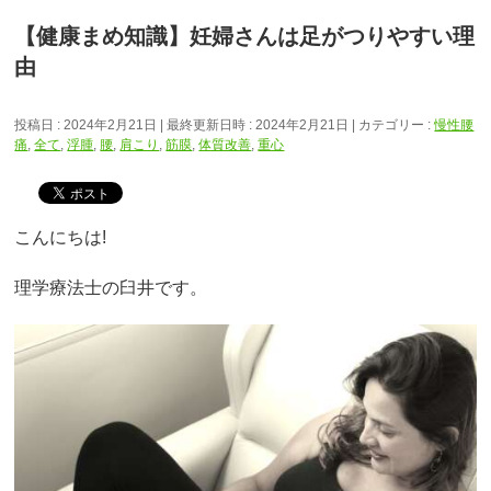
【健康まめ知識】妊婦さんは足がつりやすい理
由
投稿日 : 2024年2月21日
最終更新日時 : 2024年2月21日
カテゴリー :
慢性腰
痛
,
全て
,
浮腫
,
腰
,
肩こり
,
筋膜
,
体質改善
,
重心
こんにちは!
理学療法士の臼井です。