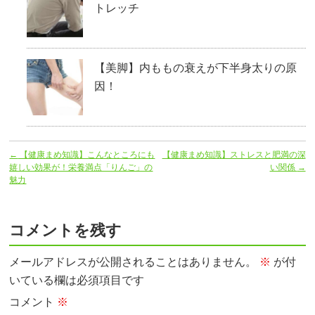
トレッチ
【美脚】内ももの衰えが下半身太りの原
因！
←
【健康まめ知識】こんなところにも
【健康まめ知識】ストレスと肥満の深
嬉しい効果が！栄養満点「りんご」の
い関係
→
魅力
コメントを残す
メールアドレスが公開されることはありません。
※
が付
いている欄は必須項目です
コメント
※