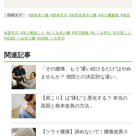
投稿タグ
#整体本八幡
,
#整体市川
,
#体質改善本八幡
,
#本八幡腰痛
,
#体質
改善市川
,
#本八幡肩こり
,
#むくみ本八幡
,
#市川腰痛
,
#むくみ市川
,
市川肩こり
,
#妊婦むくみ本八幡
,
#妊婦むくみ市川
関連記事
「その腰痛、もう“通い続けるだけ”はやめ
ませんか？ 他院との決定的な違い」
【肩こり】は“揉む”と悪化する？ 本当の
原因と根本改善の方法」
【ツライ腰痛】諦めないで！腰痛改善ス