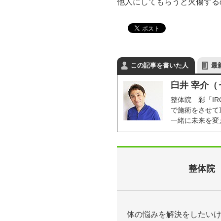
他人にしてもらうと火傷する
この記事を書いた人
最
臼井 宰介（
整体院 彩「I
で施術をさせて
一緒に未来を変
整体院 
体の悩みを解決をしたい