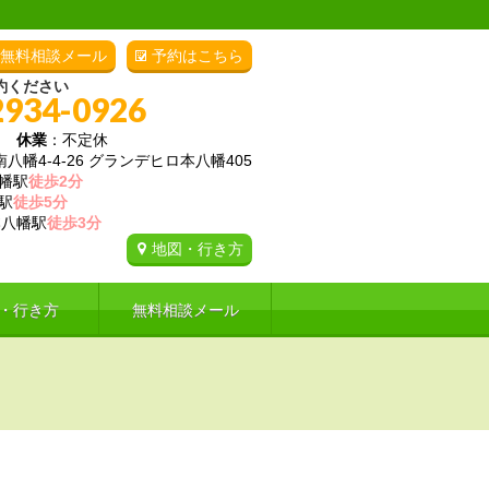
無料相談メール
予約はこちら
約ください
2934-0926
00
休業
：不定休
幡4-4-26 グランデヒロ本八幡405
幡駅
徒歩2分
駅
徒歩5分
八幡駅
徒歩3分
地図・行き方
・行き方
無料相談メール