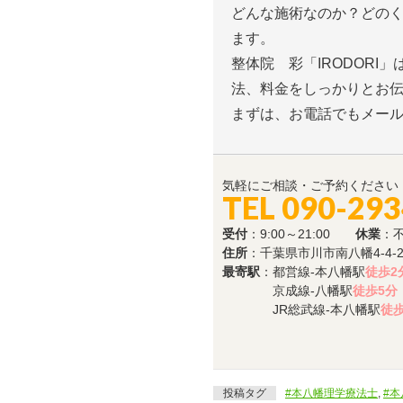
どんな施術なのか？どの
ます。
整体院 彩「IRODOR
法、料金をしっかりとお
まずは、お電話でもメー
気軽にご相談・ご予約ください
TEL 090-29
受付
：9:00～21:00
休業
：
住所
：千葉県市川市南八幡4-4-
最寄駅
：都営線-本八幡駅
徒歩2
京成線-八幡駅
徒歩5分
JR総武線-本八幡駅
徒歩
投稿タグ
#本八幡理学療法士
,
#