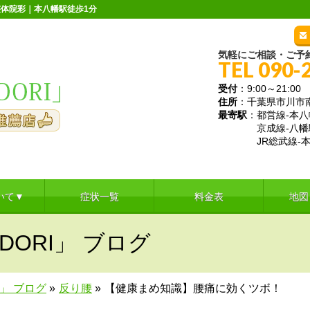
体院彩｜本八幡駅徒歩1分
気軽にご相談・ご予
TEL 090-
受付
：9:00～21:
住所
：千葉県市川市南八
最寄駅
：都営線-本八
京成線-八幡
JR総武線-本
いて▼
症状一覧
料金表
地図
DORI」 ブログ
I」 ブログ
»
反り腰
»
【健康まめ知識】腰痛に効くツボ！