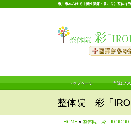
市川市本八幡で【慢性腰痛・肩こり】整体は整
トップページ
当院につ
整体院 彩「IRO
HOME
»
整体院 彩「IRODOR