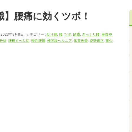
識】腰痛に効くツボ！
 2023年8月8日
カテゴリー :
反り腰
,
腰
,
ツボ
,
筋膜
,
ぎっくり腰
,
座骨神
勢分析
,
腰椎すべり症
,
慢性腰痛
,
椎間板ヘルニア
,
体質改善
,
姿勢矯正
,
重心
,