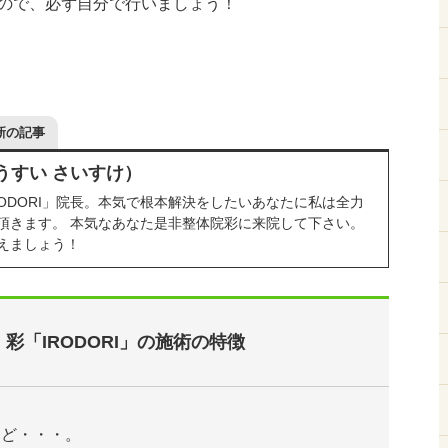
ので、必ず自分で行いましょう！
新の記事
うすい さいすけ）
RODORI」院長。本気で根本解決をしたいあなたに私は全力
頂きます。 本気なあなた是非整体院彩に来院して下さい。
えましょう！
彩「IRODORI」の施術の特徴
けど・・・。