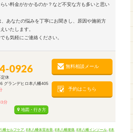
くらい料金がかかるのか？など不安な方も多いと思い
I」は、あなたの悩みを丁寧にお聞きし、原因や施術方
伝えいたします。
ルでも気軽にご連絡ください。
34-0926
無料相談メール
不定休
26 グランデヒロ本八幡405
予約はこちら
分
3分
地図・行き方
本八幡セルフケア
,
#本八幡体質改善
,
#本八幡腰痛
,
#本八幡インソール
,
#本