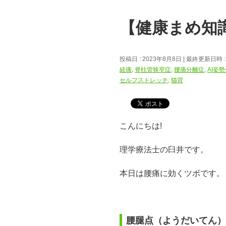
【健康まめ知
投稿日 : 2023年8月8日
最終更新日時 :
経痛
,
脊柱管狭窄症
,
腰痛分離症
,
AI姿
セルフストレッチ
,
猫背
こんにちは!
理学療法士の臼井です。
本日は腰痛に効くツボです。
腰腿点（ようだいてん）