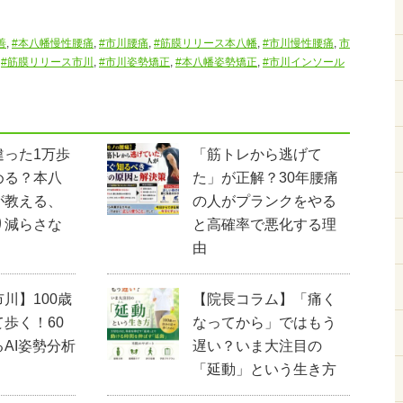
善
,
#本八幡慢性腰痛
,
#市川腰痛
,
#筋膜リリース本八幡
,
#市川慢性腰痛
,
市
,
#筋膜リリース市川
,
#市川姿勢矯正
,
#本八幡姿勢矯正
,
#市川インソール
違った1万歩
「筋トレから逃げて
める？本八
た」が正解？30年腰痛
が教える、
の人がプランクをやる
り減らさな
と高確率で悪化する理
由
川】100歳
【院長コラム】「痛く
歩く！60
なってから」ではもう
AI姿勢分析
遅い？いま大注目の
「延動」という生き方