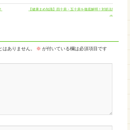
！
【健康まめ知識】四十肩・五十肩を徹底解明！対処法!
→
とはありません。
※
が付いている欄は必須項目です