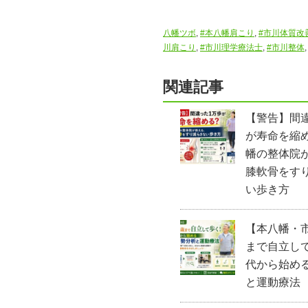
八幡ツボ
,
#本八幡肩こり
,
#市川体質改
川肩こり
,
#市川理学療法士
,
#市川整体
関連記事
【警告】間
が寿命を縮
幡の整体院
膝軟骨をす
い歩き方
【本八幡・市
まで自立して
代から始める
と運動療法