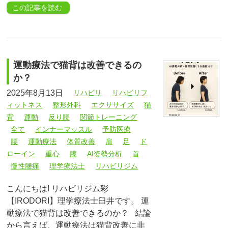
この記事を読む
運動療法で猫背は改善できるの
か？
2025年8月13日
リハビリ
リハビリフ
ィットネス
整形外科
エクササイズ
猫
背
運動
反り腰
関節トレーニング
全て
インナーマッスル
予防医療
腰
運動療法
体質改善
肩
足
ド
ローイン
重心
膝
AI姿勢分析
首
慢性腰痛
理学療法士
リハビリジム
こんにちは! リハビリジム彩
【IRODORI】理学療法士臼井です。 運
動療法で猫背は改善できるのか？ 結論
から言えば、運動療法は猫背改善に非