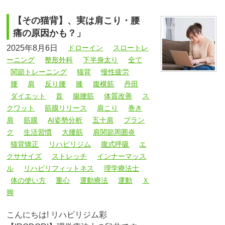
【その猫背】、実は肩こり・腰
痛の原因かも？」
2025年8月6日
ドローイン
スロートレ
ーニング
整形外科
下半身太り
全て
関節トレーニング
猫背
慢性疲労
腰
肩
反り腰
膝
腹横筋
丹田
ダイエット
首
腸腰筋
体質改善
ス
クワット
筋膜リリース
肩こり
巻き
肩
筋膜
AI姿勢分析
五十肩
プラン
ク
生活習慣
大腰筋
肩関節周囲炎
猫背矯正
リハビリジム
腹式呼吸
エ
クササイズ
ストレッチ
インナーマッス
ル
リハビリフィットネス
理学療法士
体の使い方
重心
運動療法
運動
Ｘ
脚
こんにちは! リハビリジム彩