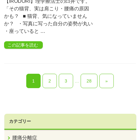
【IRODORI】理学療法士の臼井です。
「その猫背、実は肩こり・腰痛の原因
かも？ ■ 猫背、気になっていません
か？ ・写真に写った自分の姿勢が丸い
・座っていると …
この記事を読む
1
2
3
…
28
»
カテゴリー
腰痛分離症