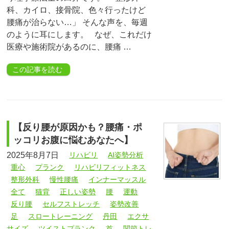
科、カイロ、接骨院、色々行ったけど
腰痛が治らない…」 そんな声を、毎週
のように耳にします。 なぜ、これだけ
医療や施術院があるのに、腰痛 …
この記事を読む
【反り腰が原因かも？腰痛・ポ
ッコリお腹に悩むあなたへ】
2025年8月7日
リハビリ
AI姿勢分析
重心
プランク
リハビリフィットネス
整形外科
慢性腰痛
インナーマッスル
全て
猫背
正しい姿勢
腰
運動
反り腰
セルフストレッチ
姿勢改善
足
スロートレーニング
丹田
エクサ
サイズ
ツイストプランク
首
関節トレ