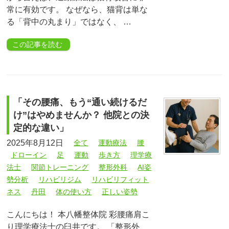
常に有効です。 なぜなら、猫背は単な
る「背中の丸まり」ではなく、 …
この記事を読む
「その腰痛、もう“通い続けるだ
け”はやめませんか？ 他院との決
定的な違い」
2025年8月12日
全て
運動療法
腰
ドローイン
足
運動
歩き方
理学療
法士
関節トレーニング
整形外科
AI姿
勢分析
リハビリジム
リハビリフィット
ネス
丹田
体の使い方
正しい姿勢
こんにちは！ 本八幡整体院 彩腰痛肩こ
り理学療法士の臼井です。 「整形外