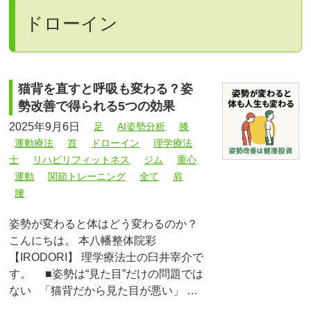
ドローイン
猫背を直すと呼吸も変わる？姿
勢改善で得られる5つの効果
2025年9月6日
足
AI姿勢分析
膝
運動療法
首
ドローイン
理学療法
士
リハビリフィットネス
ジム
重心
運動
関節トレーニング
全て
肩
腰
姿勢が変わると体はどう変わるのか？
こんにちは。 本八幡整体院彩
【IRODORI】 理学療法士の臼井宰介で
す。 ■姿勢は“見た目”だけの問題では
ない 「猫背だから見た目が悪い」 …