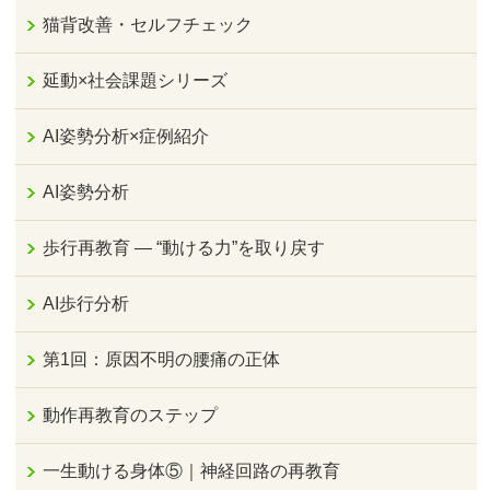
猫背改善・セルフチェック
延動×社会課題シリーズ
AI姿勢分析×症例紹介
AI姿勢分析
歩行再教育 ― “動ける力”を取り戻す
AI歩行分析
第1回：原因不明の腰痛の正体
動作再教育のステップ
一生動ける身体⑤｜神経回路の再教育