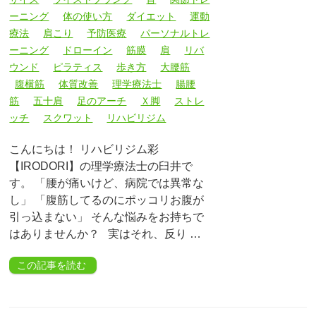
ーニング
体の使い方
ダイエット
運動
療法
肩こり
予防医療
パーソナルトレ
ーニング
ドローイン
筋膜
肩
リバ
ウンド
ピラティス
歩き方
大腰筋
腹横筋
体質改善
理学療法士
腸腰
筋
五十肩
足のアーチ
Ｘ脚
ストレ
ッチ
スクワット
リハビリジム
こんにちは！ リハビリジム彩
【IRODORI】の理学療法士の臼井で
す。 「腰が痛いけど、病院では異常な
し」 「腹筋してるのにポッコリお腹が
引っ込まない」 そんな悩みをお持ちで
はありませんか？ 実はそれ、反り …
この記事を読む