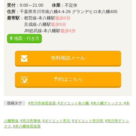
受付
：9:00～21:00
休業
：不定休
住所
：千葉県市川市南八幡4-4-26 グランデヒロ本八幡405
最寄駅
：都営線-本八幡駅
徒歩2分
京成線-八幡駅
徒歩5分
JR総武線-本八幡駅
徒歩3分
地図・行き方
無料相談メール
予約はこちら
投稿タグ
#市川市体質改善
,
#ダイエット本八幡
,
#本八幡デトックス
,
#本
八幡整体
,
#市川市整体
,
#ダイエット市川
,
#ダイエット市川市
,
#市川市デトッ
クス
,
#本八幡体質改善