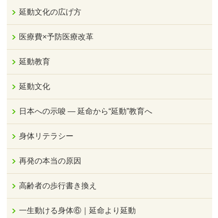
延動文化の広げ方
医療費×予防医療改革
延動教育
延動文化
日本への示唆 ― 延命から“延動”教育へ
身体リテラシー
再発の本当の原因
高齢者の歩行書き換え
一生動ける身体⑥｜延命より延動