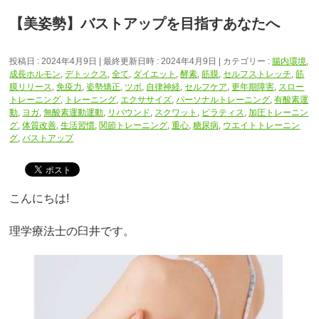
【美姿勢】バストアップを目指すあなたへ
投稿日 : 2024年4月9日
最終更新日時 : 2024年4月9日
カテゴリー :
腸内環境
,
成長ホルモン
,
デトックス
,
全て
,
ダイエット
,
酵素
,
筋膜
,
セルフストレッチ
,
筋
膜リリース
,
免疫力
,
姿勢矯正
,
ツボ
,
自律神経
,
セルフケア
,
更年期障害
,
スロー
トレーニング
,
トレーニング
,
エクササイズ
,
パーソナルトレーニング
,
有酸素運
動
,
ヨガ
,
無酸素運動運動
,
リバウンド
,
スクワット
,
ピラティス
,
加圧トレーニン
グ
,
体質改善
,
生活習慣
,
関節トレーニング
,
重心
,
糖尿病
,
ウエイトトレーニン
グ
,
バストアップ
こんにちは!
理学療法士の臼井です。