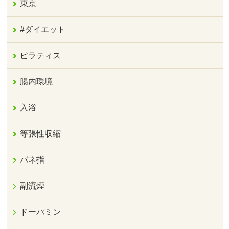
東京
#ダイエット
ピラティス
腸内環境
入浴
等張性収縮
バネ指
副流煙
ドーパミン