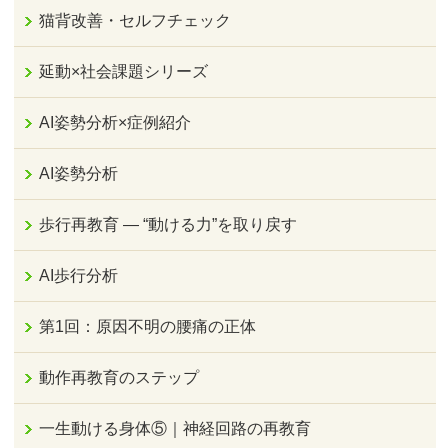
猫背改善・セルフチェック
延動×社会課題シリーズ
AI姿勢分析×症例紹介
AI姿勢分析
歩行再教育 ― “動ける力”を取り戻す
AI歩行分析
第1回：原因不明の腰痛の正体
動作再教育のステップ
一生動ける身体⑤｜神経回路の再教育