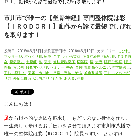
ＲＩ】動作から診て最短でしびれを取ります！
市川市で唯一の【坐骨神経】専門整体院は彩
【ＩＲＯＤＯＲＩ】動作から診て最短でしびれ
を取ります！
投稿日 : 2018年6月6日
最終更新日時 : 2018年6月10日
カテゴリー :
しびれ
,
マッサージ
,
ぎっくり腰
,
家事
,
全て
,
足から笑顔
,
座骨神経痛
,
痛み
,
腰
,
ＴＳＦ協
会
,
腰痛寝方
,
大腰筋
,
足
,
東京
,
脊柱管狭窄症
,
横隔膜
,
膝
,
大阪
,
腰痛分離症
,
腹式
呼吸
,
首
,
o脚
,
腰椎すべり症
,
セミナー
,
手首
,
Ｘ脚
,
椎間板ヘルニア
,
理学療法士
,
正しい座り方
,
腰痛、市川市、八幡、整体、治る
,
柔道整復師
,
正しい立ち上が
り方
,
外反母趾
,
針灸
,
肩こり
,
浮き指
,
あんま
,
筋膜
こんにちは！
足
から根本的な原因を追求し、もどりのない身体を作り、
一生楽しく歩けるお手伝いをさせて頂きます
市川市八幡
で
唯一の整体院は彩【IRODORI 】院長うすい さいすけ