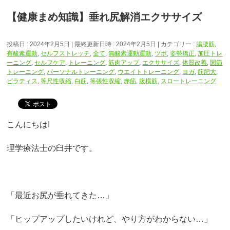
【健康まめ知識】垂れ尻解消エクササイズ
投稿日 : 2024年2月5日
最終更新日時 : 2024年2月5日
カテゴリー :
腸腰筋
,
有酸素運動
,
セルフストレッチ
,
全て
,
無酸素運動運動
,
ツボ
,
姿勢矯正
,
加圧トレ
ーニング
,
セルフケア
,
トレーニング
,
筋肉アップ
,
エクササイズ
,
体質改善
,
関節
トレーニング
,
パーソナルトレーニング
,
ウエイトトレーニング
,
ヨガ
,
筋肥大
,
ピラティス
,
等尺性収縮
,
白筋
,
等張性収縮
,
赤筋
,
腹横筋
,
スロートレーニング
こんにちは!
理学療法士の臼井です。
「最近お尻が垂れてきた…」
「ヒップアップしたいけれど、やり方がわからない…」