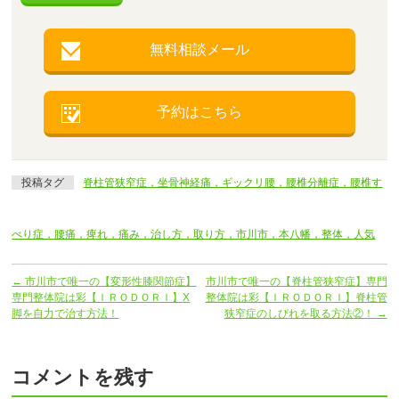
無料相談メール
予約はこちら
投稿タグ
脊柱管狭窄症，坐骨神経痛，ギックリ腰，腰椎分離症，腰椎す
べり症，腰痛，痺れ，痛み，治し方，取り方，市川市，本八幡，整体，人気
←
市川市で唯一の【変形性膝関節症】
市川市で唯一の【脊柱管狭窄症】専門
専門整体院は彩【ＩＲＯＤＯＲＩ】X
整体院は彩【ＩＲＯＤＯＲＩ】脊柱管
脚を自力で治す方法！
狭窄症のしびれを取る方法②！
→
コメントを残す