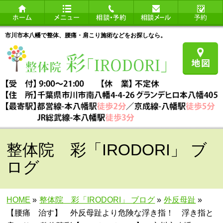
市川市本八幡で整体、腰痛・肩こり施術などをお探しなら。
整体院 彩「IRODORI」 ブ
ログ
HOME
»
整体院 彩「IRODORI」 ブログ
»
外反母趾
»
【腰痛 治す】 外反母趾より危険な浮き指！ 浮き指と