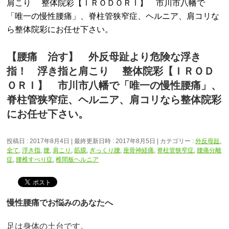
肩こり 整体院彩【ＩＲＯＤＯＲＩ】 市川市八幡で
「唯一の慢性腰痛」、脊柱管狭窄症、ヘルニア、肩コリな
ら整体院彩にお任せ下さい。
【腰痛 治す】 外反母趾より危険な浮き
指！ 浮き指と肩こり 整体院彩【ＩＲＯＤ
ＯＲＩ】 市川市八幡で「唯一の慢性腰痛」、
脊柱管狭窄症、ヘルニア、肩コリなら整体院彩
にお任せ下さい。
投稿日 : 2017年8月4日
最終更新日時 : 2017年8月5日
カテゴリー :
外反母趾
,
全て
,
浮き指
,
腰
,
肩こり
,
筋膜
,
ぎっくり腰
,
座骨神経痛
,
脊柱管狭窄症
,
腰痛分離
症
,
腰椎すべり症
,
椎間板ヘルニア
慢性腰痛でお悩みのあなたへ
足は身体の土台です。