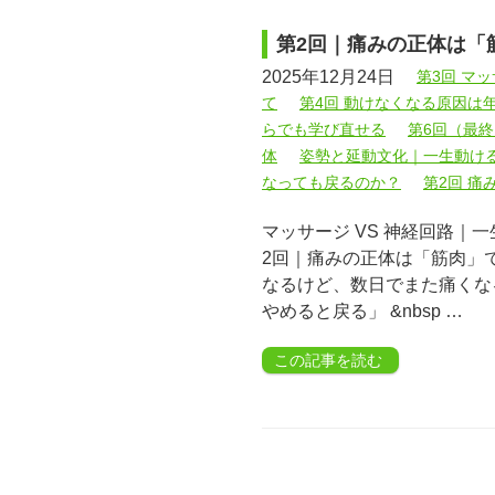
第2回｜痛みの正体は「
2025年12月24日
第3回 マ
て
第4回 動けなくなる原因は
らでも学び直せる
第6回（最
体
姿勢と延動文化｜一生動け
なっても戻るのか？
第2回 痛
マッサージ VS 神経回路｜
2回｜痛みの正体は「筋肉」
なるけど、数日でまた痛くな
やめると戻る」 &nbsp …
この記事を読む