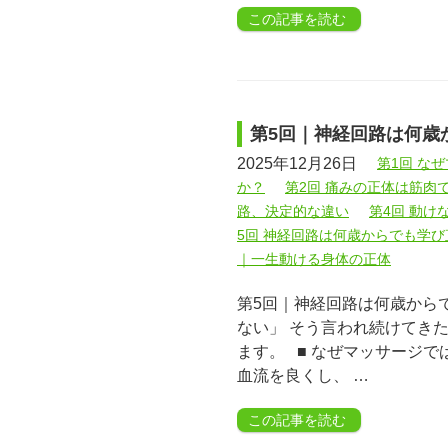
この記事を読む
第5回｜神経回路は何歳
2025年12月26日
第1回 な
か？
第2回 痛みの正体は筋肉
路、決定的な違い
第4回 動け
5回 神経回路は何歳からでも学び
｜一生動ける身体の正体
第5回｜神経回路は何歳から
ない」 そう言われ続けてき
ます。 ■ なぜマッサージ
血流を良くし、 …
この記事を読む