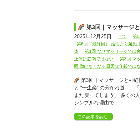
第3回｜マッサージ
2025年12月25日
全て
第
第6回（最終回） 延命より延動
体
第1回 なぜマッサージでは
正体は筋肉ではない
第3回 
回 動けなくなる原因は年齢では
第3回｜マッサージと神経回
と “一生楽” の分かれ道 
また戻ってしまう」 多くの
シンプルな理由で …
この記事を読む