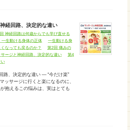
と神経回路、決定的な違い
5回 神経回路は何歳からでも学び直せる
｜一生動ける身体の正体
一生動ける身
良くなっても戻るのか？
第2回 痛みの
マッサージと神経回路、決定的な違い
第4
ない
路、決定的な違い ― “今だけ楽”
― 「マッサージに行くと楽になるのに、
人が抱えるこの悩みは、実はとても