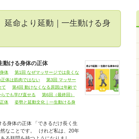
） 延命より延動｜一生動ける身
生動ける身体の正体
身体
第1回 なぜマッサージでは良くな
の正体は筋肉ではない
第3回 マッサー
全て
第4回 動けなくなる原因は年齢で
からでも学び直せる
第6回（最終回）
正体
姿勢と延動文化｜一生動ける身
ける身体の正体 「できるだけ長く生
然なことです。 けれど私は、20年
 ある疑問を持つようになりまし