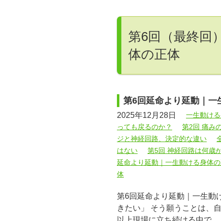
第6回（最終回
体の正体
第6回延命より延動｜一
2025年12月28日
一生動ける
っても戻るのか？
第2回 痛み
ジと神経回路、決定的な違い
はない
第5回 神経回路は何歳
延命より延動｜一生動ける身体の
体
第6回延命より延動｜一生動
きたい」 そう願うことは、自
以上現場に立ち続ける中で、