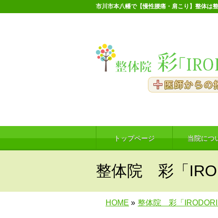
市川市本八幡で【慢性腰痛・肩こり】整体は整
トップページ
当院につ
整体院 彩「IRO
HOME
»
整体院 彩「IRODOR