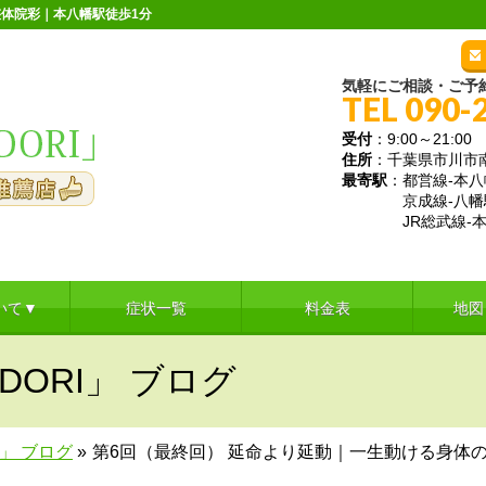
体院彩｜本八幡駅徒歩1分
気軽にご相談・ご予
TEL 090-
受付
：9:00～21:
住所
：千葉県市川市南八
最寄駅
：都営線-本八
京成線-八幡
JR総武線-本
いて▼
症状一覧
料金表
地図
DORI」 ブログ
I」 ブログ
»
第6回（最終回） 延命より延動｜一生動ける身体