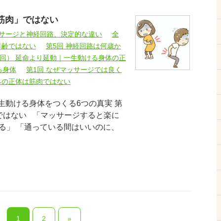
筋肉」ではない
ッサージと神経回路、決定的な違い
全
年齢ではない
第5回 神経回路は何歳か
終回） 延命より延動｜一生動ける身体の正
る身体
第1回 なぜマッサージでは良く
みの正体は筋肉ではない
一生動ける身体をつくる6つの真実 第
ではない 「マッサージすると楽に
る」 「通っている間はいいのに、
1
2
»