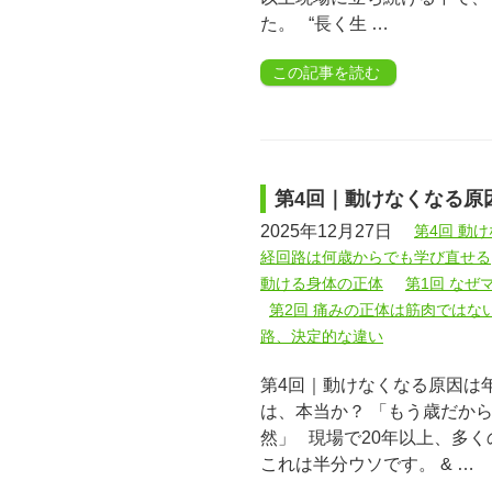
た。 “長く生 …
この記事を読む
第4回｜動けなくなる原
2025年12月27日
第4回 動
経回路は何歳からでも学び直せる
動ける身体の正体
第1回 な
第2回 痛みの正体は筋肉ではな
路、決定的な違い
第4回｜動けなくなる原因は
は、本当か？ 「もう歳だか
然」 現場で20年以上、多
これは半分ウソです。 & …