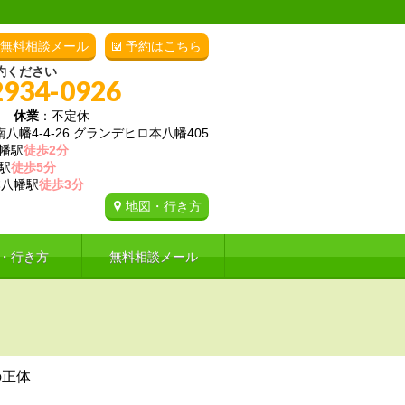
無料相談メール
予約はこちら
約ください
2934-0926
00
休業
：不定休
幡4-4-26 グランデヒロ本八幡405
幡駅
徒歩2分
駅
徒歩5分
八幡駅
徒歩3分
地図・行き方
・行き方
無料相談メール
の正体