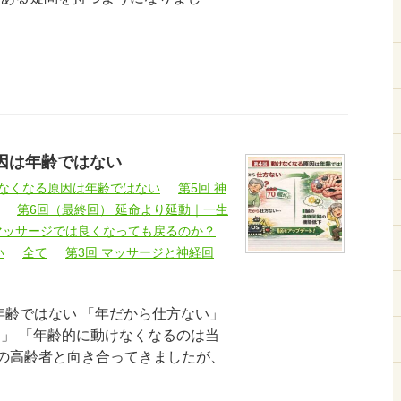
因は年齢ではない
けなくなる原因は年齢ではない
第5回 神
第6回（最終回） 延命より延動｜一生
ぜマッサージでは良くなっても戻るのか？
い
全て
第3回 マッサージと神経回
年齢ではない 「年だから仕方ない」
ら」 「年齢的に動けなくなるのは当
くの高齢者と向き合ってきましたが、