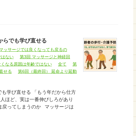
からでも学び直せる
ぜマッサージでは良くなっても戻るの
ではない
第3回 マッサージと神経回
なくなる原因は年齢ではない
全て
第
直せる
第6回（最終回） 延命より延動
でも学び直せる 「もう年だから仕方
た人ほど、実は一番伸びしろがあり
では戻ってしまうのか マッサージは