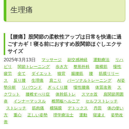
生理痛
【腰痛】股関節の柔軟性アップは日常を快適に過
ごすカギ！寝る前におすすめ股関節ほぐしエクサ
サイズ
2025年3月13日
マッサージ
副交感神経
運動療法
リハ
ビリ
関節トレーニング
歩き方
整形外科
腹横筋
慢性
疲労
全て
ダイエット
猫背
腸腰筋
腰
筋膜リリー
ス
反り腰
生理痛
肩こり
パーソナルトレーニング
AI姿
勢分析
リバウンド
ぎっくり腰
慢性腰痛
体質改善
ス
クワット
腰椎すべり症
体幹筋トレ
スマホ首
肩関節周囲
炎
インナーマッスル
椎間板ヘルニア
セルフストレッチ
ストレッチ
筋肉痛
横隔膜
デトックス
丹田
体の使い
方
重心
正しい姿勢
理学療法士
運動
寝違え
姿勢改
善