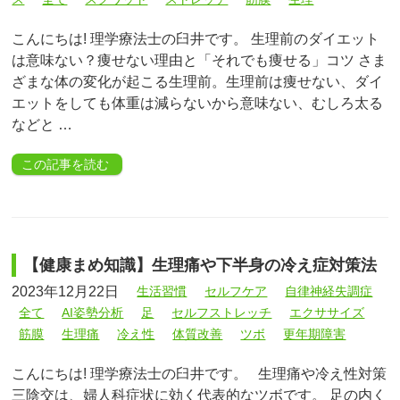
こんにちは! 理学療法士の臼井です。 生理前のダイエット
は意味ない？痩せない理由と「それでも痩せる」コツ さま
ざまな体の変化が起こる生理前。生理前は痩せない、ダイ
エットをしても体重は減らないから意味ない、むしろ太る
などと …
この記事を読む
【健康まめ知識】生理痛や下半身の冷え症対策法
2023年12月22日
生活習慣
セルフケア
自律神経失調症
全て
AI姿勢分析
足
セルフストレッチ
エクササイズ
筋膜
生理痛
冷え性
体質改善
ツボ
更年期障害
こんにちは! 理学療法士の臼井です。 生理痛や冷え性対策
三陰交は、婦人科症状に効く代表的なツボです。 足の内く