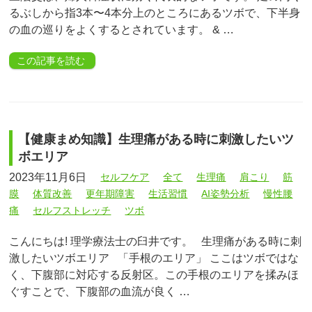
るぶしから指3本〜4本分上のところにあるツボで、下半身
の血の巡りをよくするとされています。 & …
この記事を読む
【健康まめ知識】生理痛がある時に刺激したいツ
ボエリア
2023年11月6日
セルフケア
全て
生理痛
肩こり
筋
膜
体質改善
更年期障害
生活習慣
AI姿勢分析
慢性腰
痛
セルフストレッチ
ツボ
こんにちは! 理学療法士の臼井です。 生理痛がある時に刺
激したいツボエリア 「手根のエリア」 ここはツボではな
く、下腹部に対応する反射区。この手根のエリアを揉みほ
ぐすことで、下腹部の血流が良く …