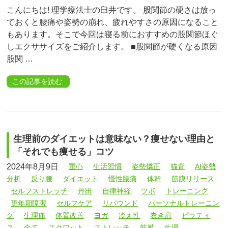
こんにちは! 理学療法士の臼井です。 股関節の硬さは放っ
ておくと腰痛や姿勢の崩れ、疲れやすさの原因になること
もあります。そこで今回は寝る前におすすめの股関節ほぐ
しエクササイズをご紹介します。 ■股関節が硬くなる原因
股関 …
この記事を読む
生理前のダイエットは意味ない？痩せない理由と
「それでも痩せる」コツ
2024年8月9日
重心
生活習慣
姿勢矯正
猫背
AI姿勢
分析
反り腰
ダイエット
慢性腰痛
体幹
筋膜リリース
セルフストレッチ
丹田
自律神経
ツボ
トレーニング
更年期障害
セルフケア
リバウンド
パーソナルトレーニン
グ
生理痛
体質改善
ヨガ
冷え性
巻き肩
ピラティ
ス
全て
スクワット
ストレッチ
筋膜
生理