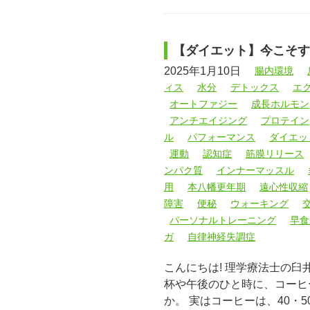
【ダイエット】今こそす
2025年1月10日
腸内環境
ィス
水分
デトックス
エ
オートファジー
成長ホルモン
アンチエイジング
プロテイン
ル
パフォーマンス
ダイエッ
運動
認知症
筋膜リリース
ンパク質
インナーマッスル
用
本八幡更年期
遠心性収縮
障害
便秘
ウォーキング
パーソナルトレーニング
早食
ガ
自律神経失調症
こんにちは! 理学療法士の臼
杯や午後のひと時に、コーヒ
か。 実はコーヒーは、40・