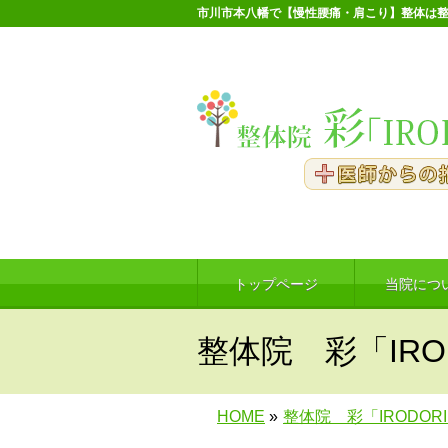
市川市本八幡で【慢性腰痛・肩こり】整体は整
トップページ
当院につ
整体院 彩「IRO
HOME
»
整体院 彩「IRODOR