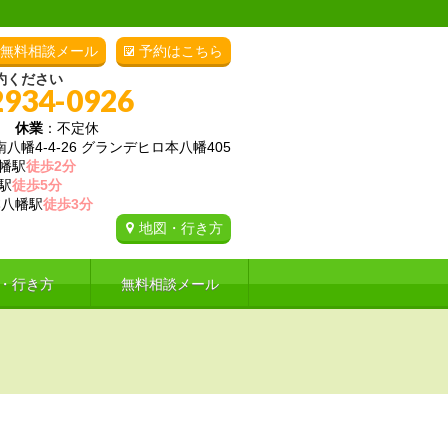
無料相談メール
予約はこちら
約ください
2934-0926
00
休業
：不定休
幡4-4-26 グランデヒロ本八幡405
幡駅
徒歩2分
駅
徒歩5分
八幡駅
徒歩3分
地図・行き方
・行き方
無料相談メール