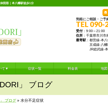
体院彩｜本八幡駅徒歩1分
気軽にご相談・ご予
TEL 090-
受付
：9:00～21:
住所
：千葉県市川市南八
最寄駅
：都営線-本八
京成線-八幡
JR総武線-本
いて▼
症状一覧
料金表
地図
DORI」 ブログ
I」 ブログ
»
水分不足症状