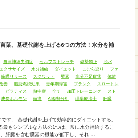
言葉。基礎代謝を上げる6つの方法！水分を補
自律神経失調症
セルフストレッチ
姿勢矯正
脱水
エクササイズ
水分補給
ダイエット
こむら返り
ファ
筋膜リリース
スクワット
酵素
水分不足症状
体幹
改善
脂肪燃焼効果
更年期障害
プランク
スロートレ
ピラティス
熱中症
全て
加圧トレーニング
スト
成長ホルモン
頭痛
AI姿勢分析
理学療法士
肝臓
臼井です。 基礎代謝を上げて効率的にダイエットする。
める最もシンプルな方法の1つは、常に水分補給するこ
と、肝臓を含む臓器の機能が低下し、それ …