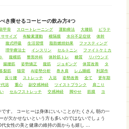
べき痩せるコーヒーの飲み方4つ
肩甲骨
スロートレーニング
運動療法
大腰筋
ピラテ
クササイズ
有酸素運動
横隔膜
水分不足症状
体幹
腹式呼吸
生活習慣
脂肪燃焼効果
ファスティング
理学療法士
インスリン
セルトニン
ファイトケミカ
ト
腹横筋
整形外科
体幹筋トレ
糖質
リバウンド
腸腰筋
姿勢矯正
腹筋
ジョギング
体質改善
タ
多裂筋
猫背
AI姿勢分析
巻き肩
レム睡眠
利尿作
反り腰
ストレッチ
入浴
姿勢改善
全て
更年期
交代浴
重心
副交感神経
ツイストプランク
肩こり
い
セルフストレッチ
交感神経
脚やせ
筋膜
ヨ
井です。 コーヒーは身体にいいことがたくさん 朝の一
ーが欠かせないという方も多いのではないでしょう
50代女性の美と健康の維持の面からも嬉し …