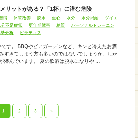
メリットがある？「1杯」に潜む危険
習慣
体質改善
脱水
重心
水分
水分補給
ダイエ
水分不足症状
更年期障害
糖質
パーソナルトレーニン
姿勢分析
ピラティス
井です。 BBQやビアガーデンなど、キンと冷えたお酒
みすぎてしまう方も多いのではないでしょうか。しか
が潜んでいます。 夏の飲酒は脱水になりや …
1
2
3
»