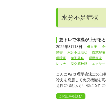
水分不足症状
筋トレで体温が上がると
2025年3月18日
低血圧
冷
障害
水分不足症状
腹式呼吸
眠障害
整形外科
運動療法
レッチ
副交感神経
エクササ
こんにちは! 理学療法士の臼
冷えを克服して免疫機能を高
え性に悩む人が、特に女性に
この記事を読む