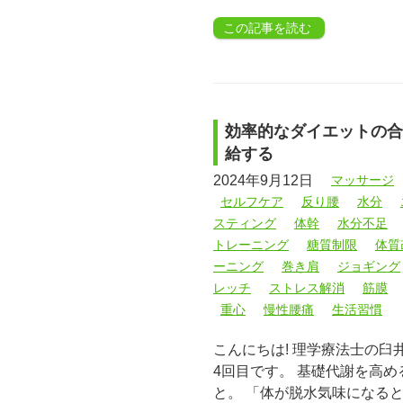
この記事を読む
効率的なダイエットの合
給する
2024年9月12日
マッサージ
セルフケア
反り腰
水分
スティング
体幹
水分不足
トレーニング
糖質制限
体質
ーニング
巻き肩
ジョギング
レッチ
ストレス解消
筋膜
重心
慢性腰痛
生活習慣
こんにちは! 理学療法士の
4回目です。 基礎代謝を高
と。 「体が脱水気味になる