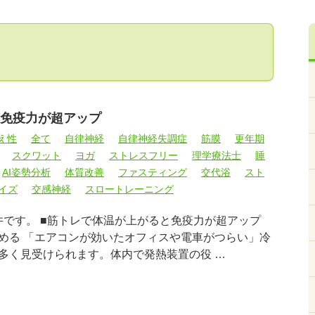
免疫力が超アップ
え性
全て
自律神経
自律神経失調症
筋膜
更年期
スクワット
ヨガ
ストレスフリー
理学療法士
睡
AI姿勢分析
体質改善
ファスティング
交代浴
スト
イズ
交感神経
スロートレーニング
井です。 ■筋トレで体温が上がると免疫力が超アップ
める 「エアコンが効いたオフィスや電車がつらい」冷
多く見受けられます。体内で発熱装置の役 …