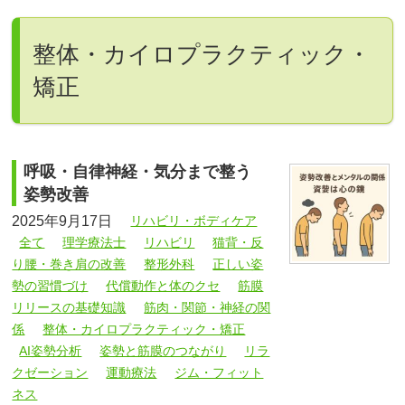
整体・カイロプラクティック・
矯正
呼吸・自律神経・気分まで整う
姿勢改善
2025年9月17日
リハビリ・ボディケア
全て
理学療法士
リハビリ
猫背・反
り腰・巻き肩の改善
整形外科
正しい姿
勢の習慣づけ
代償動作と体のクセ
筋膜
リリースの基礎知識
筋肉・関節・神経の関
係
整体・カイロプラクティック・矯正
AI姿勢分析
姿勢と筋膜のつながり
リラ
クゼーション
運動療法
ジム・フィット
ネス