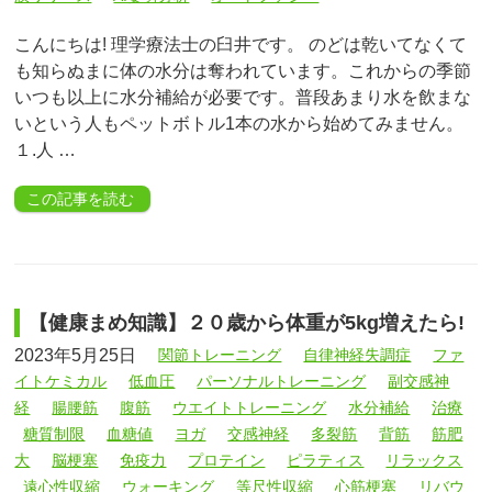
こんにちは! 理学療法士の臼井です。 のどは乾いてなくて
も知らぬまに体の水分は奪われています。これからの季節
いつも以上に水分補給が必要です。普段あまり水を飲まな
いという人もペットボトル1本の水から始めてみません。
１.人 …
この記事を読む
【健康まめ知識】２０歳から体重が5kg増えたら!
2023年5月25日
関節トレーニング
自律神経失調症
ファ
イトケミカル
低血圧
パーソナルトレーニング
副交感神
経
腸腰筋
腹筋
ウエイトトレーニング
水分補給
治療
糖質制限
血糖値
ヨガ
交感神経
多裂筋
背筋
筋肥
大
脳梗塞
免疫力
プロテイン
ピラティス
リラックス
遠心性収縮
ウォーキング
等尺性収縮
心筋梗塞
リバウ