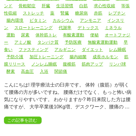
ンド
骨粗鬆症
肝臓
生活習慣
白筋
求心性収縮
等張
性収縮
ストレッチ
薬
腎臓
糖尿病
赤筋
レプチン
腸内環境
ビタミン
カルシウム
アンモニア
インスリ
ン
スロートレーニング
代謝率
デトックス
ミネラル
運動
尿素
体幹筋トレ
有酸素運動
便秘
オートファジ
ー
アミノ酸
タンパク質
予防医療
無酸素運動運動
早
食い
ファスティング
アルギニン
ダイエット
レム睡眠
予防介護
加圧トレーニング
腸内細菌
成長ホルモン
筋
膜リリース
ノンレム睡眠
腹横筋
筋肉アップ
リンパ球
酵素
高血圧
入浴
関節痛
こんにちは! 理学療法士の臼井です。 体幹（腹筋）が弱く
て腰痛の方が多いですね。 腰痛だけでなく、もっと怖い病
気になりやすいです。 わかりますか? 昨日来院した方は腰
痛ですが、 大学卒業後10Kg増、デスクワーク、腰痛の …
この記事を読む