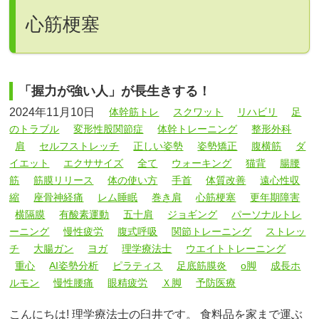
心筋梗塞
「握力が強い人」が長生きする！
2024年11月10日
体幹筋トレ
スクワット
リハビリ
足
のトラブル
変形性股関節症
体幹トレーニング
整形外科
肩
セルフストレッチ
正しい姿勢
姿勢矯正
腹横筋
ダ
イエット
エクササイズ
全て
ウォーキング
猫背
腸腰
筋
筋膜リリース
体の使い方
手首
体質改善
遠心性収
縮
座骨神経痛
レム睡眠
巻き肩
心筋梗塞
更年期障害
横隔膜
有酸素運動
五十肩
ジョギング
パーソナルトレ
ーニング
慢性疲労
腹式呼吸
関節トレーニング
ストレッ
チ
大腸ガン
ヨガ
理学療法士
ウエイトトレーニング
重心
AI姿勢分析
ピラティス
足底筋膜炎
o脚
成長ホ
ルモン
慢性腰痛
眼精疲労
Ｘ脚
予防医療
こんにちは! 理学療法士の臼井です。 食料品を家まで運ぶ