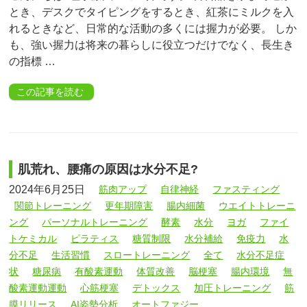
とき、デスクでタイピングをするとき、紅茶にミルクを入
れるときなど、日常的な活動の多くには握力が必要。 しか
も、強い握力は将来の暮らしに役立つだけでなく、長生き
の指標 …
この記事を読む
肌荒れ、腰痛の原因は水分不足?
2024年6月25日
筋肉アップ
自律神経
ファスティング
関節トレーニング
更年期障害
腸内細菌
ウエイトトレーニ
ング
パーソナルトレーニング
酵素
水分
ヨガ
ファイ
トケミカル
ピラティス
糖質制限
水分補給
免疫力
水
分不足
生活習慣
スロートレーニング
全て
水分不足症
状
糖尿病
有酸素運動
体質改善
脳梗塞
腸内環境
無
酸素運動運動
心筋梗塞
デトックス
加圧トレーニング
筋
膜リリース
AI姿勢分析
オートファジー