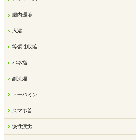
腸内環境
入浴
等張性収縮
バネ指
副流煙
ドーパミン
スマホ首
慢性疲労