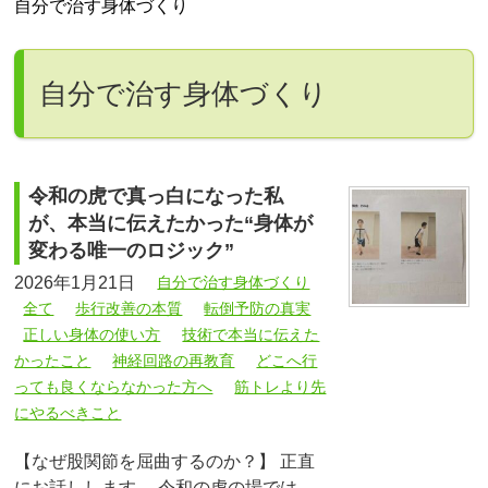
自分で治す身体づくり
自分で治す身体づくり
令和の虎で真っ白になった私
が、本当に伝えたかった“身体が
変わる唯一のロジック”
2026年1月21日
自分で治す身体づくり
全て
歩行改善の本質
転倒予防の真実
正しい身体の使い方
技術で本当に伝えた
かったこと
神経回路の再教育
どこへ行
っても良くならなかった方へ
筋トレより先
にやるべきこと
【なぜ股関節を屈曲するのか？】 正直
にお話しします。 令和の虎の場では、