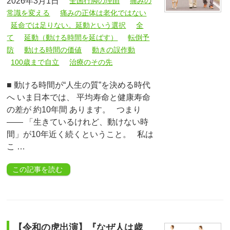
2026年3月1日
全国行脚の理由
痛みの
常識を変える
痛みの正体は老化ではない
延命では足りない。延動という選択
全
て
延動（動ける時間を延ばす）
転倒予
防
動ける時間の価値
動きの誤作動
100歳まで自立
治療のその先
■ 動ける時間が“人生の質”を決める時代
へ いま日本では、 平均寿命と健康寿命
の差が 約10年間 あります。 つまり
—— 「生きているけれど、動けない時
間」が10年近く続くということ。 私は
こ …
この記事を読む
【令和の虎出演】『なぜ人は歳