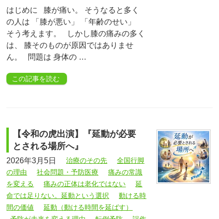
はじめに 膝が痛い。 そうなると多く
の人は 「膝が悪い」 「年齢のせい」
そう考えます。 しかし膝の痛みの多く
は、 膝そのものが原因ではありませ
ん。 問題は 身体の …
この記事を読む
【令和の虎出演】『延動が必要
とされる場所へ』
2026年3月5日
治療のその先
全国行脚
の理由
社会問題・予防医療
痛みの常識
を変える
痛みの正体は老化ではない
延
命では足りない。延動という選択
動ける時
間の価値
延動（動ける時間を延ばす）