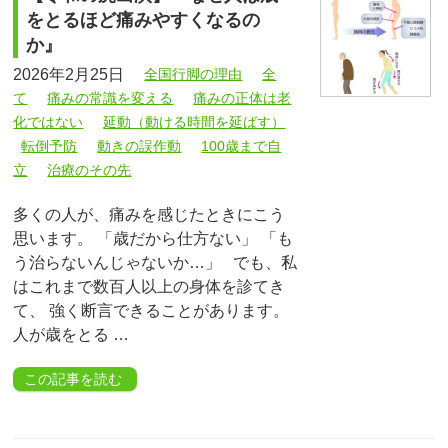
をとるほど痛みやすくなるの
か』
2026年2月25日
全国行脚の理由
全
て
痛みの常識を変える
痛みの正体は老
化ではない
延動（動ける時間を延ばす）
転倒予防
動きの誤作動
100歳まで自
立
治療のその先
多くの人が、痛みを感じたときにこう
思います。 「歳だから仕方ない」 「も
う治らないんじゃないか…」 でも、私
はこれまで数百人以上の身体を診てき
て、 強く断言できることがあります。
人が歳をとる …
この記事を読む