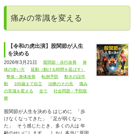
痛みの常識を変える
【令和の虎出演】股関節が人生
を決める
2026年3月21日
股関節・歩行改善
身
体の使い方
延動（動ける時間を延ばす）
整体・身体改善
転倒予防
動きの誤作
動
100歳まで自立
治療のその先
痛み
の常識を変える
全て
社会問題・予防医
療
股関節が人生を決める はじめに 「歩
けなくなってきた」 「足が弱くなっ
た」 そう感じたとき、多くの人は 年
齢のせいにします。 しかし本当に原因