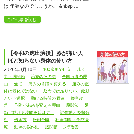
は 年齢なのでしょうか。 &nbsp …
この記事を読む
【令和の虎出演後】膝が痛い人
ほど知らない身体の使い方
2026年3月10日
100歳まで自立
歩く
力・股関節
治療のその先
全国行脚の理
由
全て
痛みの常識を変える
痛みの正
体は老化ではない
延命では足りない。延動
という選択
動ける時間の価値
膝痛改
善
予防が未来を変える理由
股関節
延
動（動ける時間を延ばす）
誤作動と姿勢分
析
歩き方
転倒予防
社会問題・予防医
療
動きの誤作動
股関節・歩行改善