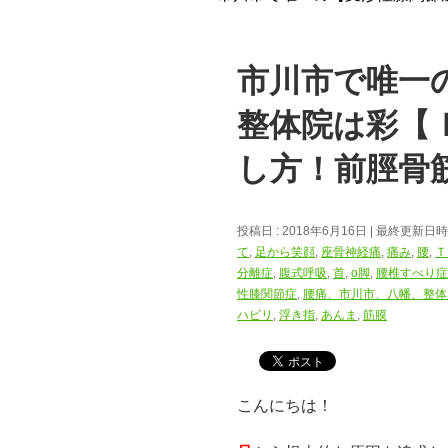
市川市で唯一
整体院は彩【
し方！前脛骨
投稿日 : 2018年6月16日
最終更新日時 :
て
,
足から笑顔
,
座骨神経痛
,
痛み
,
腰
,
Ｔ
分離症
,
腹式呼吸
,
首
,
o脚
,
腰椎すべり症
性膝関節症
,
腰痛、市川市、八幡、整体
ハビリ
,
浮き指
,
あんま
,
筋膜
こんにちは！