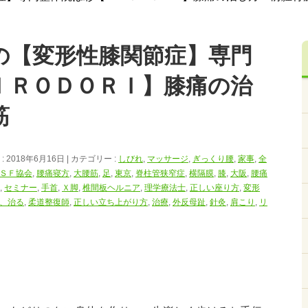
の【変形性膝関節症】専門
ＩＲＯＤＯＲＩ】膝痛の治
筋
 2018年6月16日
カテゴリー :
しびれ
,
マッサージ
,
ぎっくり腰
,
家事
,
全
ＳＦ協会
,
腰痛寝方
,
大腰筋
,
足
,
東京
,
脊柱管狭窄症
,
横隔膜
,
膝
,
大阪
,
腰痛
,
セミナー
,
手首
,
Ｘ脚
,
椎間板ヘルニア
,
理学療法士
,
正しい座り方
,
変形
、治る
,
柔道整復師
,
正しい立ち上がり方
,
治療
,
外反母趾
,
針灸
,
肩こり
,
リ