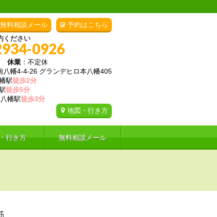
無料相談メール
予約はこちら
約ください
2934-0926
00
休業
：不定休
幡4-4-26 グランデヒロ本八幡405
幡駅
徒歩2分
駅
徒歩5分
八幡駅
徒歩3分
地図・行き方
・行き方
無料相談メール
筋