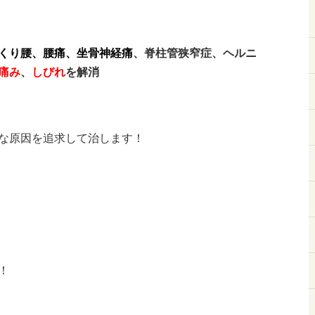
くり腰、腰痛、
坐骨神経痛
、脊柱管狭窄症、ヘルニ
痛み
、
しびれ
を解消
な原因を追求して治します！
！