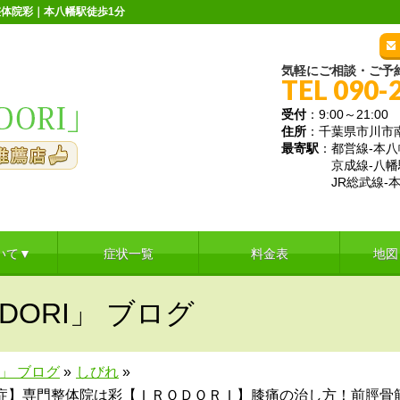
体院彩｜本八幡駅徒歩1分
気軽にご相談・ご予
TEL 090-
受付
：9:00～21:
住所
：千葉県市川市南八
最寄駅
：都営線-本八
京成線-八幡
JR総武線-本
いて▼
症状一覧
料金表
地図
DORI」 ブログ
I」 ブログ
»
しびれ
»
症】専門整体院は彩【ＩＲＯＤＯＲＩ】膝痛の治し方！前脛骨