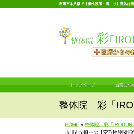
市川市本八幡で【慢性腰痛・肩こり】整体は整
トップページ
当院につ
整体院 彩「IRO
HOME
»
整体院 彩「IRODOR
市川市で唯一の【変形性膝関節