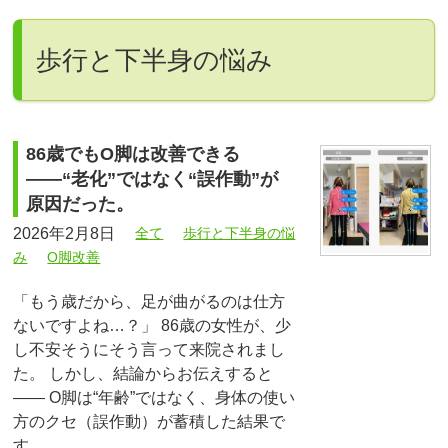
歩行と下半身の悩み
86歳でもO脚は改善できる
——“老化”ではなく“誤作動”が
原因だった。
2026年2月8日
全て
歩行と下半身の悩
み
O脚改善
「もう歳だから、足が曲がるのは仕方
ないですよね…？」 86歳の女性が、少
し不安そうにそう言って来院されまし
た。 しかし、結論からお伝えすると
—— O脚は“年齢”ではなく、身体の使い
方のクセ（誤作動）が蓄積した結果で
す。 …