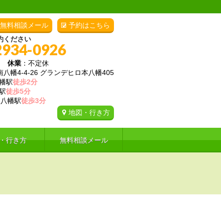
無料相談メール
予約はこちら
約ください
2934-0926
00
休業
：不定休
幡4-4-26 グランデヒロ本八幡405
幡駅
徒歩2分
駅
徒歩5分
八幡駅
徒歩3分
地図・行き方
・行き方
無料相談メール