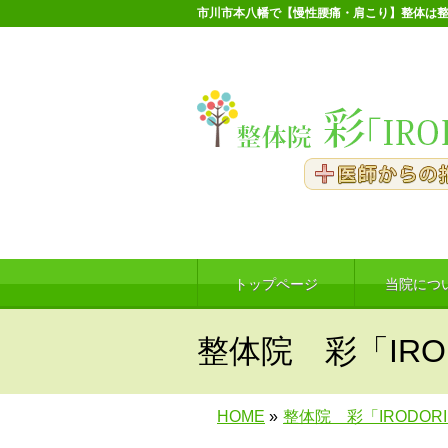
市川市本八幡で【慢性腰痛・肩こり】整体は整
トップページ
当院につ
整体院 彩「IRO
HOME
»
整体院 彩「IRODOR