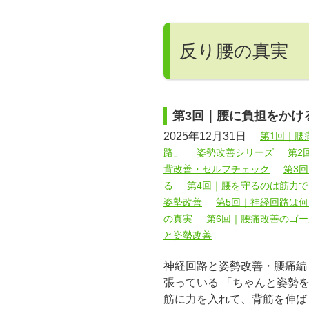
反り腰の真実
第3回｜腰に負担をかけ
2025年12月31日
第1回｜腰
路」
姿勢改善シリーズ
第2
背改善・セルフチェック
第3
る
第4回｜腰を守るのは筋力
姿勢改善
第5回｜神経回路は
の真実
第6回｜腰痛改善のゴ
と姿勢改善
神経回路と姿勢改善・腰痛編
張っている 「ちゃんと姿勢
筋に力を入れて、背筋を伸ば