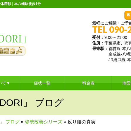
体院彩｜本八幡駅徒歩1分
気軽にご相談・ご予
TEL 090-
受付
：9:00～21:
住所
：千葉県市川市南八
最寄駅
：都営線-本八
京成線-八幡
JR総武線-本
いて▼
症状一覧
料金表
地図
DORI」 ブログ
I」 ブログ
»
姿勢改善シリーズ
»
反り腰の真実