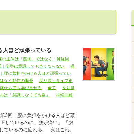
る人ほど頑張っている
痛の正体は「筋肉」ではなく「神経回
回｜姿勢は意識しても良くならない
猫
回｜腰に負担をかける人ほど頑張ってい
ではなく動作の順番
反り腰・タイプ別
何歳からでも学び直せる
全て
反り腰
ールは「意識しなくても楽」
神経回路
 第3回｜腰に負担をかける人ほど頑
を正しているのに、腰が痛い」 「腹
しているのに疲れる」 実はこれ、