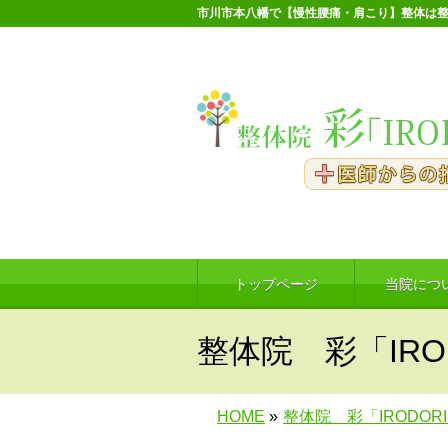
市川市本八幡で【慢性腰痛・肩こり】整体は整
トップページ
当院につ
整体院 彩「IRO
HOME
»
整体院 彩「IRODOR