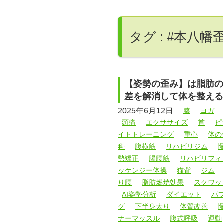
タグ : #本八幡
【姿勢の歪み】は脂肪の
差を解消して体を整える
2025年6月12日
膝
ヨガ
頭痛
エクササイズ
首
ピ
イトトレーニング
重心
体の
科
腹横筋
リハビリジム
勢矯正
腸腰筋
リハビリフィ
ッケンジー体操
猫背
ジム
り腰
脂肪燃焼効果
スクワッ
AI姿勢分析
ダイエット
パ
グ
下半身太り
体質改善
ナーマッスル
腹式呼吸
運動