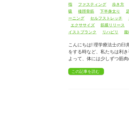
指
ファスティング
歩き方
吸
後脛骨筋
下半身太り
ーニング
セルフストレッチ
エクササイズ
筋膜リリース
イストプランク
リハビリ
腹
こんにちは! 理学療法士の
をする時など、私たちは利き
よって、体には少しずつ筋肉
この記事を読む