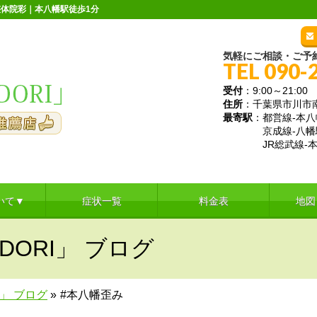
体院彩｜本八幡駅徒歩1分
気軽にご相談・ご予
TEL 090-
受付
：9:00～21:
住所
：千葉県市川市南八
最寄駅
：都営線-本八
京成線-八幡
JR総武線-本
いて▼
症状一覧
料金表
地図
DORI」 ブログ
I」 ブログ
»
#本八幡歪み