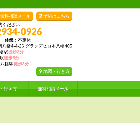
無料相談メール
予約はこちら
約ください
2934-0926
00
休業
：不定休
幡4-4-26 グランデヒロ本八幡405
幡駅
徒歩2分
駅
徒歩5分
八幡駅
徒歩3分
地図・行き方
・行き方
無料相談メール