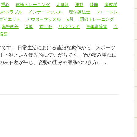
重心
体幹トレーニング
大腰筋
運動
膝痛
腹式呼
足のトラブル
インナーマッスル
理学療法士
スロートレ
ダイエット
アウターマッスル
o脚
関節トレーニング
姿勢改善
Ｘ脚
首しわ
リバウンド
更年期障害
ツ
横筋
臼井です。 日常生活における些細な動作から、スポーツ
手・利き足を優先的に使いがちです。その積み重ねに
の左右差が生じ、姿勢の歪みや脂肪のつき方に …