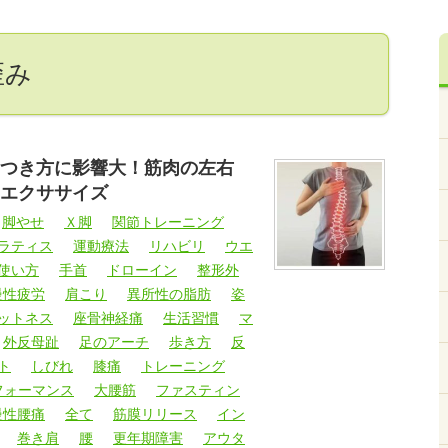
歪み
つき方に影響大！筋肉の左右
エクササイズ
脚やせ
Ｘ脚
関節トレーニング
ラティス
運動療法
リハビリ
ウエ
使い方
手首
ドローイン
整形外
慢性疲労
肩こり
異所性の脂肪
姿
ットネス
座骨神経痛
生活習慣
マ
外反母趾
足のアーチ
歩き方
反
ト
しびれ
膝痛
トレーニング
フォーマンス
大腰筋
ファスティン
慢性腰痛
全て
筋膜リリース
イン
巻き肩
腰
更年期障害
アウタ