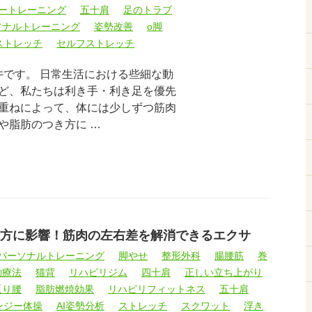
ートレーニング
五十肩
足のトラブ
ソナルトレーニング
姿勢改善
o脚
ストレッチ
セルフストレッチ
井です。 日常生活における些細な動
ど、私たちは利き手・利き足を優先
重ねによって、体には少しずつ筋肉
や脂肪のつき方に …
方に影響！筋肉の左右差を解消できるエクサ
パーソナルトレーニング
脚やせ
整形外科
腸腰筋
巻
動療法
猫背
リハビリジム
四十肩
正しい立ち上がり
反り腰
脂肪燃焼効果
リハビリフィットネス
五十肩
ンジー体操
AI姿勢分析
ストレッチ
スクワット
浮き