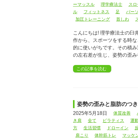
ーマッスル
理学療法士
スロ
ル
フィットネス
足
パー
加圧トレーニング
首しわ
こんにちは! 理学療法士の臼
作から、スポーツをする時な
的に使いがちです。その積み
の左右差が生じ、姿勢の歪み
この記事を読む
姿勢の歪みと脂肪のつき
2025年5月18日
体質改善
き肩
全て
ピラティス
運
方
生活習慣
ドローイン
肩こり
体幹筋トレ
マッケ