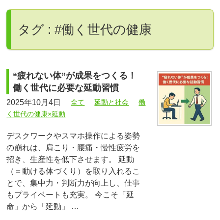
タグ : #働く世代の健康
“疲れない体”が成果をつくる！
働く世代に必要な延動習慣
2025年10月4日
全て
延動と社会
働
く世代の健康×延動
デスクワークやスマホ操作による姿勢
の崩れは、肩こり・腰痛・慢性疲労を
招き、生産性を低下させます。 延動
（＝動ける体づくり）を取り入れるこ
とで、集中力・判断力が向上し、仕事
もプライベートも充実。 今こそ「延
命」から「延動」 …