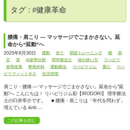
タグ : #健康革命
腰痛・肩こり ― マッサージでごまかさない。延
命から“延動”へ
2025年8月30日
運動
全て
関節トレーニング
腰
肩
足
首
AI姿勢分析
理学療法士
体の使い方
リハビリ
姿勢改善
整形外科
運動療法
リハビリジム
重心
リハ
ビリフィットネス
生活習慣
肩こり・腰痛 ― マッサージでごまかさない。延命から“延
動”へ こんにちは！ リハビリジム彩【IRODORI】 理学療法
士の臼井宰介です。 ■ 腰痛・肩こりは「年代を問わず」
増えている &nb …
この記事を読む