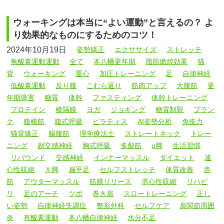
ウォーキングは本当に“よい運動”と言えるの？ よ
り効果的なものにするためのコツ！
2024年10月19日
姿勢矯正
エクササイズ
ストレッチ
無酸素運動運動
全て
本八幡更年期
脂肪燃焼効果
猫
背
ウォーキング
重心
加圧トレーニング
足
自律神経
低酸素運動
反り腰
こむら返り
筋肉アップ
大腰筋
更
年期障害
糖質
体幹
ファスティング
体幹トレーニング
プロテイン
横隔膜
ヨガ
ジョギング
糖質制限
プラン
ク
腹横筋
腹式呼吸
ピラティス
AI姿勢分析
免疫力
猫背矯正
腸腰筋
理学療法士
ストレートネック
トレー
ニング
副交感神経
胸式呼吸
多裂筋
o脚
生活習慣
リバウンド
交感神経
インナーマッスル
ダイエット
遠
心性収縮
Ｘ脚
扁平足
セルフストレッチ
体質改善
赤
筋
アウターマッスル
筋膜リリース
求心性収縮
リハビ
リ
足のアーチ
ツボ
巻き肩
スロートレーニング
正し
い姿勢
自律神経失調症
整形外科
セルフケア
肩関節周囲
炎
有酸素運動
本八幡自律神経
水分不足