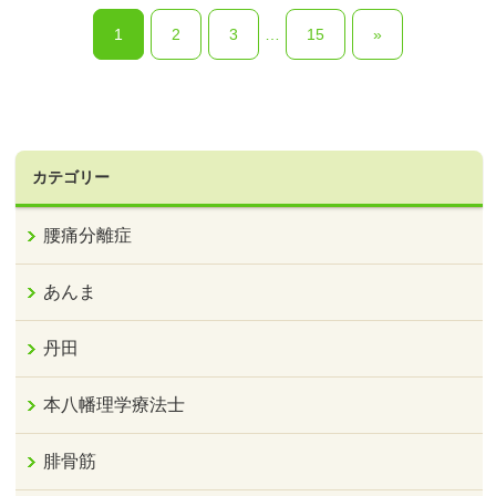
1
2
3
…
15
»
カテゴリー
腰痛分離症
あんま
丹田
本八幡理学療法士
腓骨筋