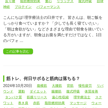
反り腰
脂肪燃焼効果
重心
リラックス
腹式呼吸
自律
神経
プロテイン
パフォーマンス
こんにちは! 理学療法士の臼井です。 皆さんは、朝ご飯を
しっかり食べていますか？ 「少しでも長く寝ていたい」
「朝は食欲がない」などさまざまな理由で朝食を抜いてい
る方がいますが、朝食はお腹を満たすだけではなく、1日
のパフォ …
この記事を読む
筋トレ、何日サボると筋肉は落ちる？
2024年10月20日
腹横筋
大腰筋
背筋
慢性疲労
リバ
ウンド
運動
ダイエット
腸腰筋
腹式呼吸
体質改善
タンパク質
筋膜リリース
遠心性収縮
理学療法士
スク
ワット
巻き肩
赤筋
脂肪燃焼効果
マッサージ
ウォー