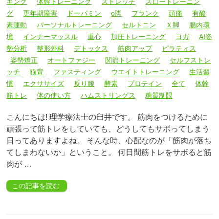
キング
体幹トレーニング
ストレッチ
スロートレーニン
グ
更年期障害
ドーパミン
o脚
プランク
頭痛
有酸
素運動
パーソナルトレーニング
セルトニン
Ｘ脚
腸内環
境
インナーマッスル
重心
加圧トレーニング
ヨガ
AI姿
勢分析
整形外科
デトックス
筋肉アップ
ピラティス
姿勢矯正
オートファジー
関節トレーニング
セルフストレ
ッチ
猫背
ファスティング
ウエイトトレーニング
生活習
慣
エクササイズ
反り腰
酵素
プロテイン
全て
体幹
筋トレ
体の使い方
ハムストリングス
糖質制限
こんにちは! 理学療法士の臼井です。 筋肉をつけるために
頑張って筋トレをしていても、どうしてもサボってしまう
日ってありますよね。 そんな時、心配なのが「筋肉が落ち
てしまわないか」ということ。 何日間筋トレをサボると筋
肉が …
この記事を読む