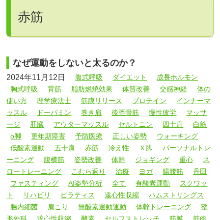
赤筋
なぜ運動をしないと太るのか？
2024年11月12日
腹式呼吸
ダイエット
成長ホルモン
胸式呼吸
背筋
脂肪燃焼効果
体質改善
交感神経
体の
使い方
理学療法士
筋膜リリース
プロテイン
インナーマ
ッスル
ドーパミン
巻き肩
後脛骨筋
慢性疲労
マッサ
ージ
肝臓
アウターマッスル
セルトニン
四十肩
白筋
o脚
更年期障害
予防医療
正しい姿勢
ウォーキング
低酸素運動
五十肩
赤筋
冷え性
Ｘ脚
パーソナルトレ
ーニング
腹横筋
姿勢改善
体幹
ジョギング
重心
ス
ロートレーニング
こむら返り
治療
ヨガ
腸腰筋
丹田
ファスティング
AI姿勢分析
全て
有酸素運動
スクワッ
ト
リハビリ
ピラティス
遠心性収縮
ハムストリングス
腸内細菌
肩こり
無酸素運動運動
体幹トレーニング
整
形外科
求心性収縮
酵素
セルフストレッチ
筋膜
筋肉