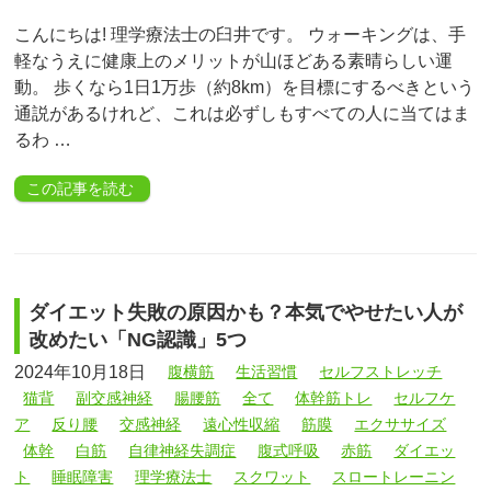
こんにちは! 理学療法士の臼井です。 ウォーキングは、手
軽なうえに健康上のメリットが山ほどある素晴らしい運
動。 歩くなら1日1万歩（約8km）を目標にするべきという
通説があるけれど、これは必ずしもすべての人に当てはま
るわ …
この記事を読む
ダイエット失敗の原因かも？本気でやせたい人が
改めたい「NG認識」5つ
2024年10月18日
腹横筋
生活習慣
セルフストレッチ
猫背
副交感神経
腸腰筋
全て
体幹筋トレ
セルフケ
ア
反り腰
交感神経
遠心性収縮
筋膜
エクササイズ
体幹
白筋
自律神経失調症
腹式呼吸
赤筋
ダイエッ
ト
睡眠障害
理学療法士
スクワット
スロートレーニン