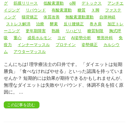
グ
筋膜リリース
低酸素運動
o脚
デトックス
アンチエ
イジング
リバウンド
有酸素運動
糖質
Ｘ脚
ファステ
ィング
猫背矯正
体質改善
無酸素運動運動
自律神経
ストレス解消
治療
酵素
反り腰矯正
巻き肩
加圧トレ
ーニング
更年期障害
熟睡
リハビリ
糖質制限
胸式呼
吸
重心
成長ホルモン
ヨガ
AI姿勢分析
整形外科
免
疫力
インナーマッスル
プロテイン
姿勢矯正
カルシウ
ム
アウターマッスル
こんにちは! 理学療法士の臼井です。 「ダイエットは短期
勝負」「食べなければやせる」といった認識を持っていま
せんか？ 短期的には効果が期待できるかもしれませんが、
無理なダイエットは失敗やリバウンド、体調不良を招く原
因に。 …
この記事を読む