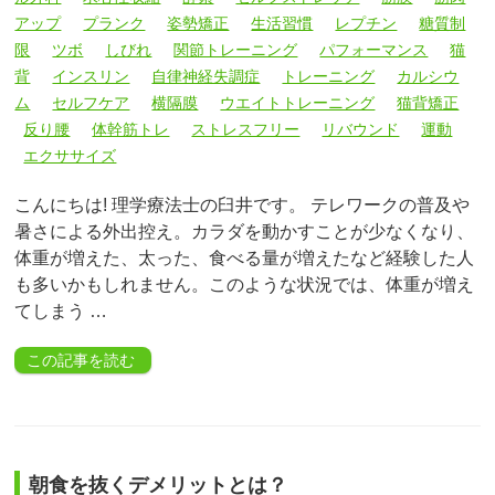
アップ
プランク
姿勢矯正
生活習慣
レプチン
糖質制
限
ツボ
しびれ
関節トレーニング
パフォーマンス
猫
背
インスリン
自律神経失調症
トレーニング
カルシウ
ム
セルフケア
横隔膜
ウエイトトレーニング
猫背矯正
反り腰
体幹筋トレ
ストレスフリー
リバウンド
運動
エクササイズ
こんにちは! 理学療法士の臼井です。 テレワークの普及や
暑さによる外出控え。カラダを動かすことが少なくなり、
体重が増えた、太った、食べる量が増えたなど経験した人
も多いかもしれません。このような状況では、体重が増え
てしまう …
この記事を読む
朝食を抜くデメリットとは？