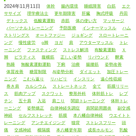
2024年11月11日
体幹
腸内環境
睡眠障害
白筋
エク
ササイズ
理学療法士
更年期障害
肝臓
胸式呼吸
丹田
デトックス
低酸素運動
赤筋
体の使い方
マッサージ
パーソナルトレーニング
予防医療
インナーマッスル
ハム
ストリングス
オートファジー
ジョギング
スロートレーニ
ング
慢性疲労
o脚
ヨガ
肩
アウターマッスル
トレ
ーニング
ファスティング
ストレス解消
有酸素運動
Ｘ
脚
ピラティス
腹横筋
正しい姿勢
リバウンド
酵素
熟睡
無酸素運動運動
下痢
治療
腸腰筋
姿勢改善
体質改善
糖質制限
AI姿勢分析
ダイエット
加圧トレー
ニング
こむら返り
リハビリ
インスリン
遠心性収縮
巻き肩
カルシウム
ストレートネック
全て
筋膜リリー
ス
筋肉アップ
スクワット
整形外科
体幹筋トレ
レプ
チン
五十肩
入浴
肩こり
関節トレーニング
体幹トレ
ーニング
姿勢矯正
自律神経失調症
肩関節周囲炎
副交感
神経
セルフストレッチ
筋膜
本八幡自律神経
ウエイトト
レーニング
アンチエイジング
猫背
ストレスフリー
頭
痛
交感神経
横隔膜
本八幡更年期
成長ホルモン
乳酸