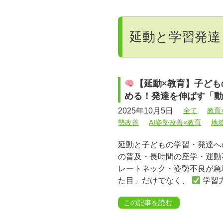
延動と学習発達
【延動×教育】子ども
める！発達を伸ばす「動
2025年10月5日
全て
教育
勢改善
AI姿勢改善×教育
地
延動と子どもの学習・発達へ
の普及・長時間の座学・運動
レートネック・姿勢不良が急
た目」だけでなく、
学習力
この記事を読む