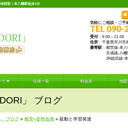
体院彩｜本八幡駅徒歩1分
気軽にご相談・ご予
TEL 090-
受付
：9:00～21:
住所
：千葉県市川市南八
最寄駅
：都営線-本八
京成線-八幡
JR総武線-本
いて▼
症状一覧
料金表
地図
DORI」 ブログ
I」 ブログ
»
教育×姿勢改善
»
延動と学習発達