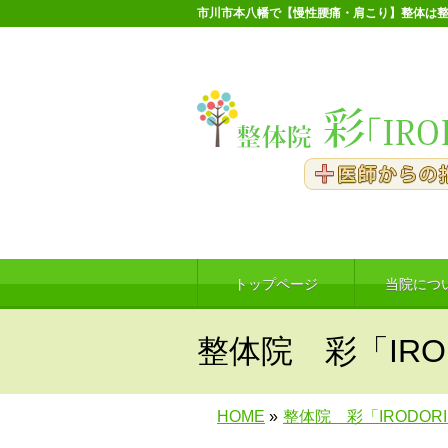
市川市本八幡で【慢性腰痛・肩こり】整体は整
トップページ
当院につ
整体院 彩「IRO
HOME
»
整体院 彩「IRODOR