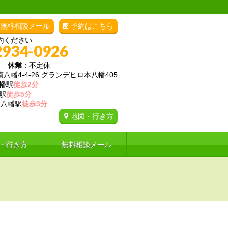
無料相談メール
予約はこちら
約ください
2934-0926
00
休業
：不定休
幡4-4-26 グランデヒロ本八幡405
幡駅
徒歩2分
駅
徒歩5分
八幡駅
徒歩3分
地図・行き方
・行き方
無料相談メール