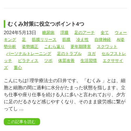
むくみ対策に役立つポイント4つ
2024年5月13日
糖尿病
浮腫
足のアーチ
全て
ウォー
キング
足
筋膜リリース
筋膜
冷え性
自律神経
AI姿
勢分析
姿勢矯正
こむら返り
更年期障害
スクワット
パーソナルトレーニング
足のトラブル
ヨガ
セルフストレ
ッチ
ピラティス
ツボ
体質改善
生活習慣
エクササイ
ズ
重心
こんにちは! 理学療法士の臼井です。 「むくみ 」とは、細
胞と細胞の間に過剰に水分がたまった状態を指します。立
ち仕事や座り仕事を続ける人に多いと言われており、夕方
に足のだるさなど感じやすくなり、そのまま疲労感に繋が
ってし …
この記事を読む