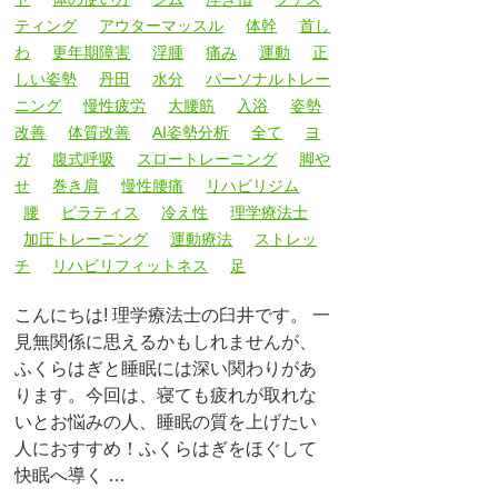
ティング
アウターマッスル
体幹
首し
わ
更年期障害
浮腫
痛み
運動
正
しい姿勢
丹田
水分
パーソナルトレー
ニング
慢性疲労
大腰筋
入浴
姿勢
改善
体質改善
AI姿勢分析
全て
ヨ
ガ
腹式呼吸
スロートレーニング
脚や
せ
巻き肩
慢性腰痛
リハビリジム
腰
ピラティス
冷え性
理学療法士
加圧トレーニング
運動療法
ストレッ
チ
リハビリフィットネス
足
こんにちは! 理学療法士の臼井です。 一
見無関係に思えるかもしれませんが、
ふくらはぎと睡眠には深い関わりがあ
ります。今回は、寝ても疲れが取れな
いとお悩みの人、睡眠の質を上げたい
人におすすめ！ふくらはぎをほぐして
快眠へ導く …