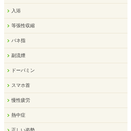
入浴
等張性収縮
バネ指
副流煙
ドーパミン
スマホ首
慢性疲労
熱中症
正しい姿勢