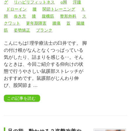
グ
リハビリフィットネス
o脚
浮腫
ドローイン
腰
関節トレーニング
Ｘ
脚
歩き方
膝
腹横筋
整形外科
ス
クワット
更年期障害
膝痛
首
腸腰
筋
姿勢矯正
プランク
こんにちは! 理学療法士の臼井です。 脚
の付け根がなんとなくつっぱっている
気がしたり、詰まりを感じる‥。そん
なときは、今回ご紹介する仰向けの状
態で行うやさしい鼠蹊部ストレッチが
おすすめです。鼠蹊部がじんわり伸
び、股関節ま …
この記事を読む