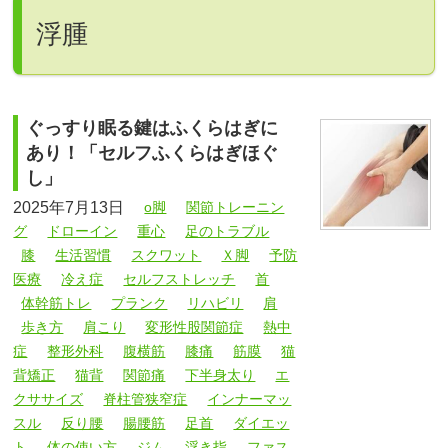
浮腫
ぐっすり眠る鍵はふくらはぎに
あり！「セルフふくらはぎほぐ
し」
2025年7月13日
o脚
関節トレーニン
グ
ドローイン
重心
足のトラブル
膝
生活習慣
スクワット
Ｘ脚
予防
医療
冷え症
セルフストレッチ
首
体幹筋トレ
プランク
リハビリ
肩
歩き方
肩こり
変形性股関節症
熱中
症
整形外科
腹横筋
膝痛
筋膜
猫
背矯正
猫背
関節痛
下半身太り
エ
クササイズ
脊柱管狭窄症
インナーマッ
スル
反り腰
腸腰筋
足首
ダイエッ
ト
体の使い方
ジム
浮き指
ファス