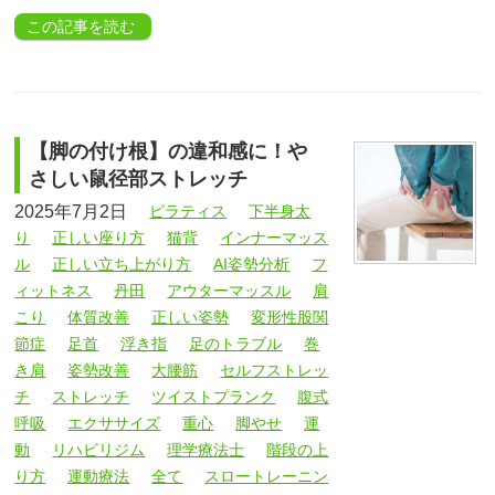
この記事を読む
【脚の付け根】の違和感に！や
さしい鼠径部ストレッチ
2025年7月2日
ピラティス
下半身太
り
正しい座り方
猫背
インナーマッス
ル
正しい立ち上がり方
AI姿勢分析
フ
ィットネス
丹田
アウターマッスル
肩
こり
体質改善
正しい姿勢
変形性股関
節症
足首
浮き指
足のトラブル
巻
き肩
姿勢改善
大腰筋
セルフストレッ
チ
ストレッチ
ツイストプランク
腹式
呼吸
エクササイズ
重心
脚やせ
運
動
リハビリジム
理学療法士
階段の上
り方
運動療法
全て
スロートレーニン