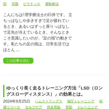
田
浮腫
ピラティス
運動療法
こんにちは! 理学療法士の臼井です。 立
ちっぱなしや歩きすぎで足が疲れてい
るとき、あるいはずっと座りっぱなし
で足先が冷えているとき。そんなとき
こそ意識したいのが、“足の指”の動きで
す。私たちの足の指は、日常生活では
ほとん …
この記事を読む
ゆっくり長く走るトレーニング方法「LSD（ロン
グスローディスタンス）」の効果とは。
2024年9月25日
ハムストリングス
加圧トレーニング
筋
膜リリース
セルフケア
外反母趾
背筋
トレーニング