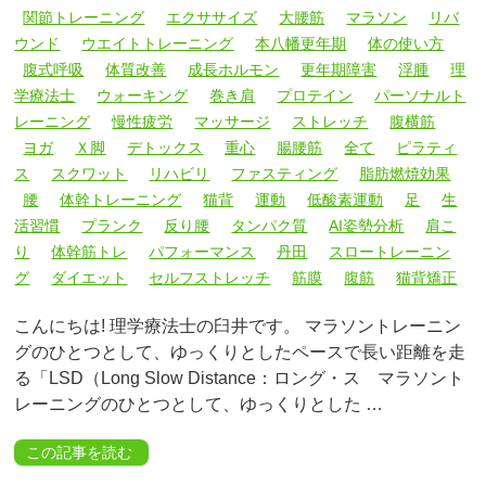
関節トレーニング
エクササイズ
大腰筋
マラソン
リバ
ウンド
ウエイトトレーニング
本八幡更年期
体の使い方
腹式呼吸
体質改善
成長ホルモン
更年期障害
浮腫
理
学療法士
ウォーキング
巻き肩
プロテイン
パーソナルト
レーニング
慢性疲労
マッサージ
ストレッチ
腹横筋
ヨガ
Ｘ脚
デトックス
重心
腸腰筋
全て
ピラティ
ス
スクワット
リハビリ
ファスティング
脂肪燃焼効果
腰
体幹トレーニング
猫背
運動
低酸素運動
足
生
活習慣
プランク
反り腰
タンパク質
AI姿勢分析
肩こ
り
体幹筋トレ
パフォーマンス
丹田
スロートレーニン
グ
ダイエット
セルフストレッチ
筋膜
腹筋
猫背矯正
こんにちは! 理学療法士の臼井です。 マラソントレーニン
グのひとつとして、ゆっくりとしたペースで長い距離を走
る「LSD（Long Slow Distance：ロング・ス マラソント
レーニングのひとつとして、ゆっくりとした …
この記事を読む