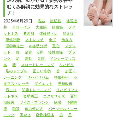
足の指、動かせる？姿勢改善や
むくみ解消に効果的なストレッ
チ！
2025年6月29日
痛み
腹横筋
体質改
善
ドローイン
大腰筋
腸腰筋
フィ
ットネス
巻き肩
体幹筋トレ
冷え症
腹式呼吸
ストレッチ
全て
歩き方
理学療法士
AI姿勢分析
重心
スクワ
ット
腰
足首
o脚
慢性腰痛
プラ
ンク
足
運動
Ｘ脚
インナーマッス
ル
膝
スロートレーニング
リハビリ
足のトラブル
正しい姿勢
首
加圧ト
レーニング
リハビリジム
整形外科
セ
ルフストレッチ
ダイエット
姿勢改善
肩こり
関節トレーニング
リハビリフィ
ットネス
姿勢矯正
エクササイズ
更年
期障害
ツイストプランク
筋膜
予防医
療
猫背
体の使い方
パーソナルトレー
ニング
脚やせ
座骨神経痛
肩
丹