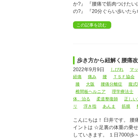
か?』 『腰痛で筋肉つけたい
の?』 『20分ぐらい歩いた
この記事を読む
歩き方から紐解く腰痛改
2022年9月9日
しびれ
マ
経痛
痛み
腰
ＴＳＦ協会
膝
大阪
腰痛分離症
腹式
椎間板ヘルニア
理学療法士
体、治る
柔道整復師
正しい
リ
浮き指
あんま
筋膜
こんにちは！ 臼井です。 腰
イントは ☆足裏の体重の乗せ
していきます。 １日7000歩～