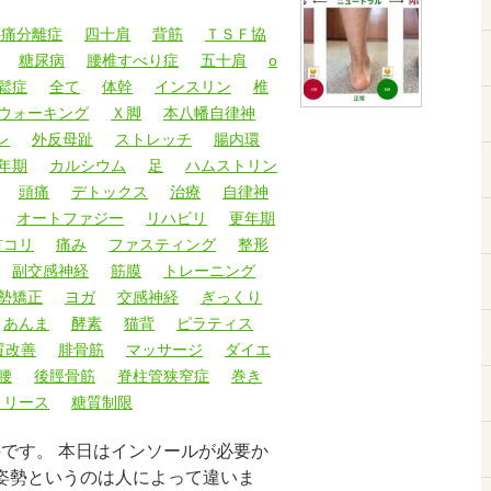
腰痛分離症
四十肩
背筋
ＴＳＦ協
糖尿病
腰椎すべり症
五十肩
o
鬆症
全て
体幹
インスリン
椎
ウォーキング
Ｘ脚
本八幡自律神
レ
外反母趾
ストレッチ
腸内環
年期
カルシウム
足
ハムストリン
頭痛
デトックス
治療
自律神
オートファジー
リハビリ
更年期
首コリ
痛み
ファスティング
整形
副交感神経
筋膜
トレーニング
勢矯正
ヨガ
交感神経
ぎっくり
あんま
酵素
猫背
ピラティス
質改善
腓骨筋
マッサージ
ダイエ
腰
後脛骨筋
脊柱管狭窄症
巻き
リリース
糖質制限
井です。 本日はインソールが必要か
姿勢というのは人によって違いま