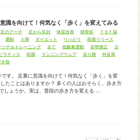
意識を向けて！何気なく「歩く」を変えてみる
足のアーチ
足から笑顔
体質改善
腓骨筋
ＴＳＦ協
運動
Ｘ脚
ダイエット
リハビリ
筋膜リリース
ーソナルトレーニング
全て
低酸素運動
姿勢矯正
ヨ
ピラティス
筋膜
ランニングウェア
反り腰
外反母
浮き指
臼井です。 足裏に意識を向けて！何気なく「歩く」を変
にしたことはありますか？ 多くの人はおそらく、歩き方
でしょうか。実は、普段の歩き方を変える …