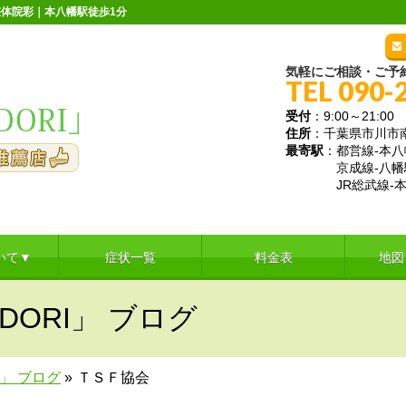
体院彩｜本八幡駅徒歩1分
気軽にご相談・ご予
TEL 090-
受付
：9:00～21:
住所
：千葉県市川市南八
最寄駅
：都営線-本八
京成線-八幡
JR総武線-本
いて▼
症状一覧
料金表
地図
DORI」 ブログ
I」 ブログ
»
ＴＳＦ協会