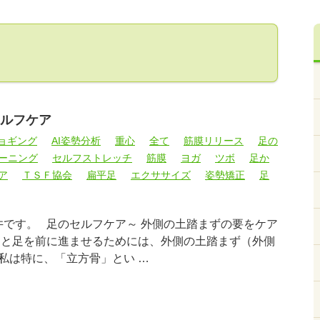
ルフケア
ョギング
AI姿勢分析
重心
全て
筋膜リリース
足の
ーニング
セルフストレッチ
筋膜
ヨガ
ツボ
足か
ア
ＴＳＦ協会
扁平足
エクササイズ
姿勢矯正
足
井です。 足のセルフケア～ 外側の土踏まずの要をケア
りと足を前に進ませるためには、外側の土踏まず（外側
私は特に、「立方骨」とい …