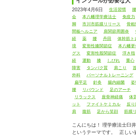
インソールが必要な人
2023年4月6日
生活習慣
会
本八幡理学療法士
免疫力
脚
市川市筋膜リリース
骨粗
間板ヘルニア
肩関節周囲炎
経
薬
腰
丹田
体幹筋ト
境
変形性膝関節症
本八幡更
グス
変形性股関節症
浮き指
経
運動
膝
しびれ
重心
障害
タンパク質
肩こり
外科
パーソナルトレーニング
扁平足
針灸
腸内細菌
姿
腰
リバウンド
足のアーチ
リラックス
座骨神経痛
体
ット
ファイトケミカル
反り
肩
腹筋
足から笑顔
筋膜
こんにちは！ 理学療法士臼
というテーマです。 正しい