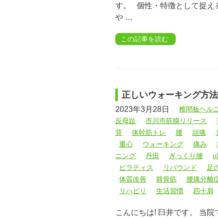
す。 個性・特徴として捉え
や …
この記事を読む
正しいウォーキング方法
2023年3月28日
椎間板ヘル
反母趾
市川市筋膜リリース
背
体幹筋トレ
腰
頭痛
重心
ウォーキング
痛み
ニング
丹田
ぎっくり腰
o
ピラティス
リバウンド
足
体質改善
腓骨筋
腰痛分離
リハビリ
生活習慣
四十肩
こんにちは! 臼井です。 当