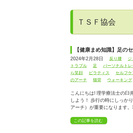
ＴＳＦ協会
【健康まめ知識】足のセ
2024年2月28日
反り腰
ジ
トラブル
足
パーソナルトレ
ら笑顔
ピラティス
セルフケ
のアーチ
猫背
ウォーキング
こんにちは! 理学療法士の臼
しよう！ 歩行の時にしっか
アーチ）が重要になります。
この記事を読む