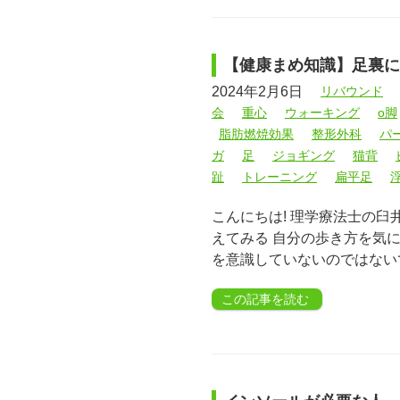
【健康まめ知識】足裏に
2024年2月6日
リバウンド
会
重心
ウォーキング
o脚
脂肪燃焼効果
整形外科
パ
ガ
足
ジョギング
猫背
趾
トレーニング
扁平足
こんにちは! 理学療法士の
えてみる 自分の歩き方を気
を意識していないのではない
この記事を読む