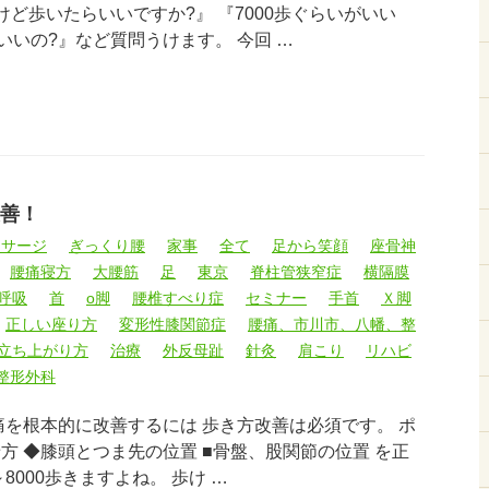
けど歩いたらいいですか?』 『7000歩ぐらいがいい
らいいの?』など質問うけます。 今回 …
善！
ッサージ
ぎっくり腰
家事
全て
足から笑顔
座骨神
腰痛寝方
大腰筋
足
東京
脊柱管狭窄症
横隔膜
呼吸
首
o脚
腰椎すべり症
セミナー
手首
Ｘ脚
正しい座り方
変形性膝関節症
腰痛、市川市、八幡、整
立ち上がり方
治療
外反母趾
針灸
肩こり
リハビ
整形外科
痛を根本的に改善するには 歩き方改善は必須です。 ポ
方 ◆膝頭とつま先の位置 ■骨盤、股関節の位置 を正
8000歩きますよね。 歩け …