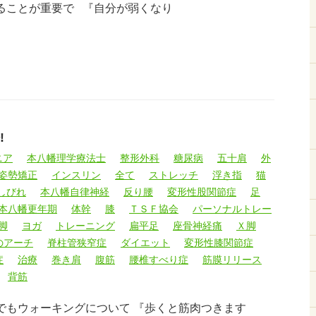
ることが重要で 『自分が弱くなり
!
ニア
本八幡理学療法士
整形外科
糖尿病
五十肩
外
姿勢矯正
インスリン
全て
ストレッチ
浮き指
猫
しびれ
本八幡自律神経
反り腰
変形性股関節症
足
本八幡更年期
体幹
膝
ＴＳＦ協会
パーソナルトレー
脚
ヨガ
トレーニング
扁平足
座骨神経痛
Ｘ脚
のアーチ
脊柱管狭窄症
ダイエット
変形性膝関節症
症
治療
巻き肩
腹筋
腰椎すべり症
筋膜リリース
背筋
院でもウォーキングについて 『歩くと筋肉つきます