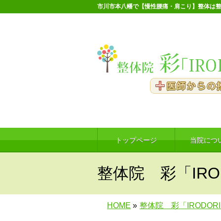
市川市本八幡で【慢性腰痛・肩こり】整体は整
トップページ
当院につ
整体院 彩「IRO
HOME
»
整体院 彩「IRODOR