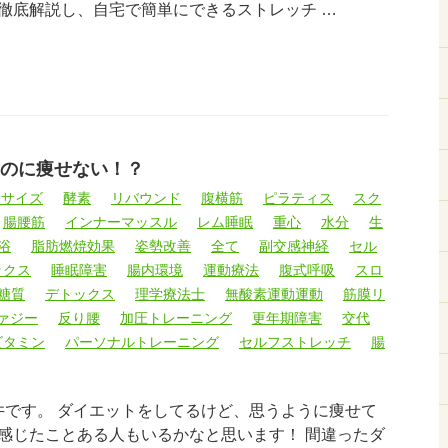
徹底解説し、自宅で簡単にできるストレッチ …
のに痩せない！？
ササイズ
酵素
リバウンド
腹横筋
ピラティス
スク
腸腰筋
インナーマッスル
レム睡眠
重心
水分
生
浴
脂肪燃焼効果
姿勢改善
全て
副交感神経
セル
ックス
睡眠障害
腸内環境
運動療法
腹式呼吸
スロ
糖質
デトックス
理学療法士
無酸素運動運動
筋膜リ
ァジー
反り腰
加圧トレーニング
更年期障害
交代
ビタミン
パーソナルトレーニング
セルフストレッチ
腸
臼井です。 ダイエットをしてるけど、思うように痩せて
感じたことある人もいるかなと思います！ 間違ったダ