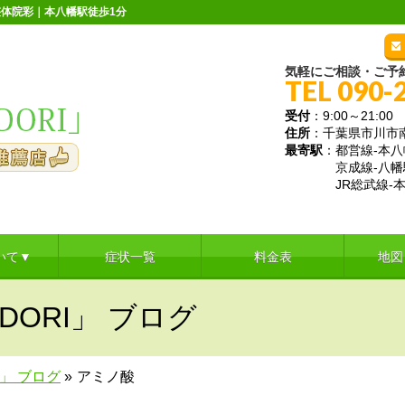
体院彩｜本八幡駅徒歩1分
気軽にご相談・ご予
TEL 090-
受付
：9:00～21:
住所
：千葉県市川市南八
最寄駅
：都営線-本八
京成線-八幡
JR総武線-本
いて▼
症状一覧
料金表
地図
DORI」 ブログ
I」 ブログ
»
アミノ酸