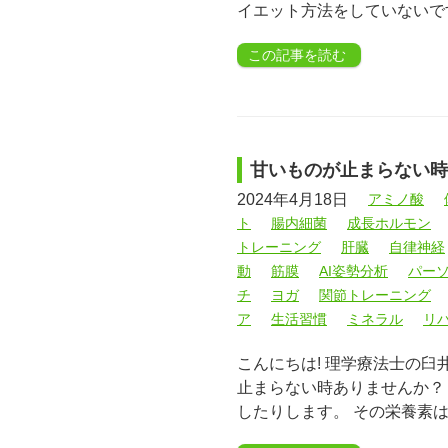
イエット方法をしていないで
この記事を読む
甘いものが止まらない時
2024年4月18日
アミノ酸
ト
腸内細菌
成長ホルモン
トレーニング
肝臓
自律神経
動
筋膜
AI姿勢分析
パー
チ
ヨガ
関節トレーニング
ア
生活習慣
ミネラル
リ
こんにちは! 理学療法士の
止まらない時ありませんか？
したりします。 その栄養素は