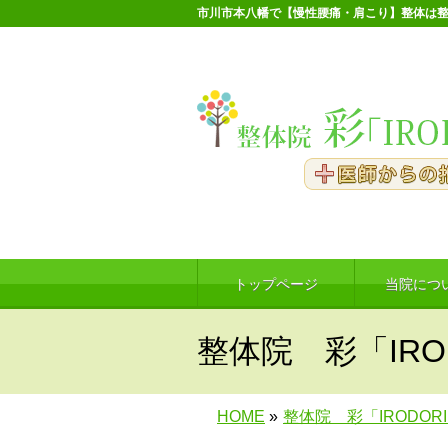
市川市本八幡で【慢性腰痛・肩こり】整体は整
トップページ
当院につ
整体院 彩「IRO
HOME
»
整体院 彩「IRODOR