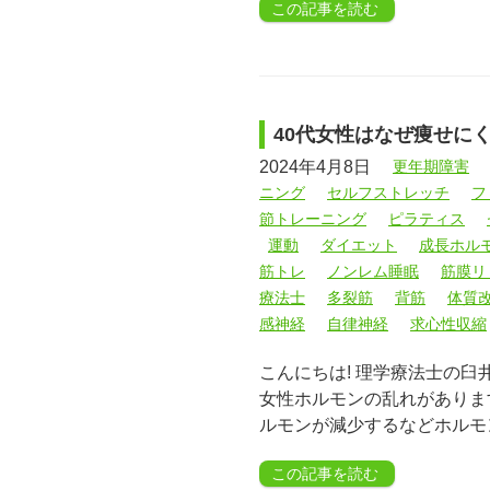
この記事を読む
40代女性はなぜ痩せに
2024年4月8日
更年期障害
ニング
セルフストレッチ
フ
節トレーニング
ピラティス
運動
ダイエット
成長ホル
筋トレ
ノンレム睡眠
筋膜リ
療法士
多裂筋
背筋
体質
感神経
自律神経
求心性収縮
こんにちは! 理学療法士の臼
女性ホルモンの乱れがありま
ルモンが減少するなどホルモ
この記事を読む