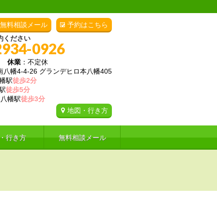
無料相談メール
予約はこちら
約ください
2934-0926
00
休業
：不定休
幡4-4-26 グランデヒロ本八幡405
幡駅
徒歩2分
駅
徒歩5分
八幡駅
徒歩3分
地図・行き方
・行き方
無料相談メール