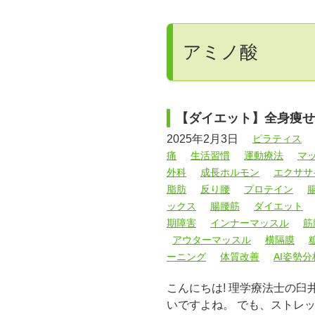
アミノ酸
【ダイエット】全身痩せ
2025年2月3日
ピラティス
痛
生活習慣
運動療法
マ
外科
成長ホルモン
エクササ
脂肪
反り腰
プロテイン
ックス
腸腰筋
ダイエット
期障害
インナーマッスル
筋
アウターマッスル
横隔膜
ーニング
体質改善
AI姿勢分
こんにちは! 理学療法士の
いですよね。 でも、ストレ