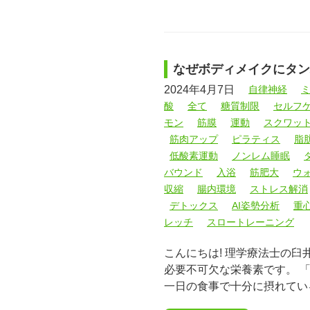
なぜボディメイクにタン
2024年4月7日
自律神経
酸
全て
糖質制限
セルフ
モン
筋膜
運動
スクワッ
筋肉アップ
ピラティス
脂
低酸素運動
ノンレム睡眠
バウンド
入浴
筋肥大
ウ
収縮
腸内環境
ストレス解消
デトックス
AI姿勢分析
重
レッチ
スロートレーニング
こんにちは! 理学療法士の
必要不可欠な栄養素です。 
一日の食事で十分に摂れてい