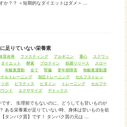
すか？？ ＜短期的なダイエットはダメ＞ …
に足りていない栄養素
体質改善
ファスティング
アルギニン
重心
スクワッ
ダイエット
酵素
プロテイン
筋膜リリース
スロー
有酸素運動
全て
腎臓
更年期障害
無酸素運動運
ソナルトレーニング
加圧トレーニング
セルフストレッ
ツボ
ピラティス
ビタミン
トレーニング
セルフケ
バウンド
エクササイズ
デトックス
臼井です。 生理前でもないのに、どうしても甘いものが
？ ある栄養素が足りていない時、身体は甘いものを欲
【タンパク質】です！ タンパク質の元は …