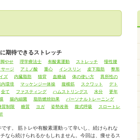
に期待できるストレッチ
脚やせ
理学療法士
有酸素運動
ストレッチ
慢性腰
ッサージ
アミノ酸
重心
インスリン
皮下脂肪
整形
イズ
内臓脂肪
猫背
血糖値
体の使い方
異所性の
腸内環境
マッケンジー体操
腹横筋
スクワット
デト
全て
ファスティング
ハムストリングス
水分
更年
膜
腸内細菌
脂肪燃焼効果
パーソナルトレーニング
糖質制限
糖質
ヨガ
姿勢改善
腹式呼吸
スロートレ
析
臼井です。 筋トレや有酸素運動って辛いし、続けられな
ッチなら続けられるかもしれません。今回は、痩せるス