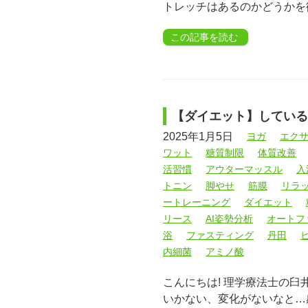
トレッチはあるのかどうかを
この記事を読む
【ダイエット】している
2025年1月5日
ヨガ
エク
ワット
糖質制限
体質改善
活習慣
アウターマッスル
入
トニン
脚やせ
筋膜
リラ
ートレーニング
ダイエット
リース
AI姿勢分析
オートフ
浴
ファスティング
丹田
内細菌
アミノ酸
こんにちは! 理学療法士の
いかない、変化がないなと…