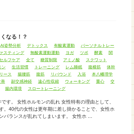
くくなる！？
AI姿勢分析
デトックス
有酸素運動
パーソナルトレー
ァスティング
無酸素運動運動
ヨガ
ツボ
酵素
関
セルフケア
全て
糖質制限
アミノ酸
スクワット
モン
生活習慣
トレーニング
レム睡眠
腹横筋
体幹
リース
腸腰筋
腹筋
リバウンド
入浴
本八幡理学
改善
副交感神経
遠心性収縮
ウォーキング
重心
交
腸内環境
スロートレーニング
井です。 女性ホルモンの乱れ 女性特有の理由として、
す。40代の女性は更年期に差し掛かることで、女性ホ
ンバランスが乱れてしまいます。 女性ホ …