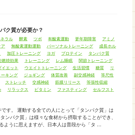
パク質が必要か？
ミネラル
酵素
ツボ
有酸素運動
更年期障害
アミノ
ケア
無酸素運動運動
パーソナルトレーニング
成長ホル
ト
加圧トレーニング
ヨガ
プロテイン
タンパク質
肪燃焼効果
トレーニング
レム睡眠
関節トレーニング
ダイエット
ウエイトトレーニング
生活習慣
糖質
リ
ォーキング
ジョギング
体質改善
副交感神経
等尺性
ストレッチ
交感神経
筋膜リリース
等張性収縮
心
リラックス
ビタミン
ファスティング
セルフスト
臼井です。 運動する全ての人にとって「タンパク質」は
「タンパク質」は様々な食材から摂取することができ、
るように思えますが、日本人は普段から「タ …