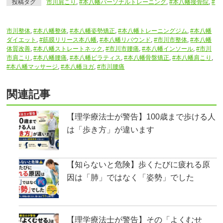
投稿タグ
市川肩こり
,
#本八幡パーソナルトレーニング
,
#本八幡接骨院
,
#
市川整体
,
#本八幡整体
,
#本八幡姿勢矯正
,
#本八幡トレーニングジム
,
#本八幡
ダイエット
,
#筋膜リリース本八幡
,
#本八幡リバウンド
,
#市川市整体
,
#本八幡
体質改善
,
#本八幡ストレートネック
,
#市川市腰痛
,
#本八幡インソール
,
#市川
市肩こり
,
#本八幡腰痛
,
#本八幡ピラティス
,
#本八幡骨盤矯正
,
#本八幡肩こり
,
#本八幡マッサージ
,
#本八幡ヨガ
,
#市川腰痛
関連記事
【理学療法士が警告】100歳まで歩ける人
は「歩き方」が違います
【知らないと危険】歩くたびに疲れる原
因は「肺」ではなく「姿勢」でした
【理学療法士が警告】その「よくむせ