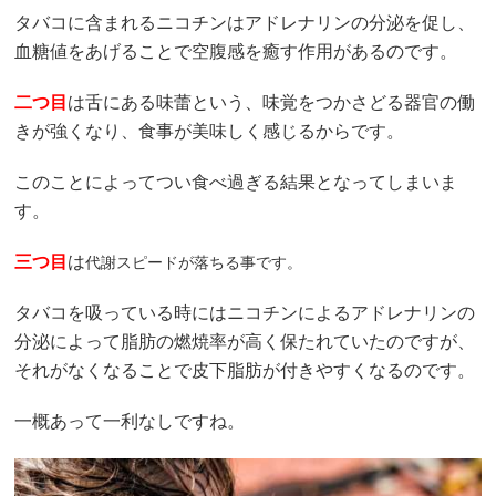
タバコに含まれるニコチンはアドレナリンの分泌を促し、
血糖値をあげることで空腹感を癒す作用があるのです。
二つ目
は舌にある味蕾という、味覚をつかさどる器官の働
きが強くなり、食事が美味しく感じるからです。
このことによってつい食べ過ぎる結果となってしまいま
す。
三つ目
は
代謝スピードが落ちる事です。
タバコを吸っている時にはニコチンによるアドレナリンの
分泌によって脂肪の燃焼率が高く保たれていたのですが、
それがなくなることで皮下脂肪が付きやすくなるのです。
一概あって一利なしですね。