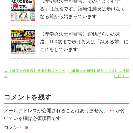
【理学療法士が警告】その「よくむせ
る」は危険です。誤嚥性肺炎は歩けなく
なる前から始まっています
【理学療法士が警告】運動ぎらいの末
路。100歳まで歩ける人は「鍛える前」に
これをしています
←
【健康まめ知識】腰痛予防ストレッ
【健康まめ知識】筋疲労回復には良質
チ
な眠り
→
コメントを残す
メールアドレスが公開されることはありません。
※
が付
いている欄は必須項目です
コメント
※