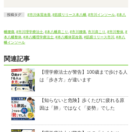
投稿タグ
#市川体質改善
,
#筋膜リリース本八幡
,
#市川インソール
,
#本八
幡腰痛
,
#市川理学療法士
,
#本八幡肩こり
,
#市川腰痛
,
市川肩こり
,
#市川整体
,
#
本八幡整体
,
#本八幡理学療法士
,
#本八幡体質改善
,
#筋膜リリース市川
,
#本八
幡インソール
関連記事
【理学療法士が警告】100歳まで歩ける人
は「歩き方」が違います
【知らないと危険】歩くたびに疲れる原
因は「肺」ではなく「姿勢」でした