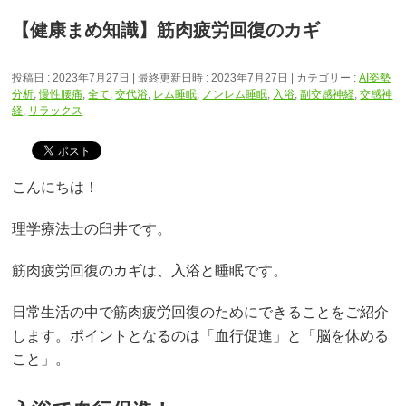
【健康まめ知識】筋肉疲労回復のカギ
投稿日 : 2023年7月27日
最終更新日時 : 2023年7月27日
カテゴリー :
AI姿勢
分析
,
慢性腰痛
,
全て
,
交代浴
,
レム睡眠
,
ノンレム睡眠
,
入浴
,
副交感神経
,
交感神
経
,
リラックス
こんにちは！
理学療法士の臼井です。
筋肉疲労回復のカギは、入浴と睡眠です。
日常生活の中で筋肉疲労回復のためにできることをご紹介
します。ポイントとなるのは「血行促進」と「脳を休める
こと」。