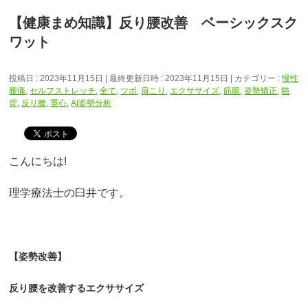
【健康まめ知識】反り腰改善 ベーシックスク
ワット
投稿日 : 2023年11月15日
最終更新日時 : 2023年11月15日
カテゴリー :
慢性
腰痛
,
セルフストレッチ
,
全て
,
ツボ
,
肩こり
,
エクササイズ
,
筋膜
,
姿勢矯正
,
猫
背
,
反り腰
,
重心
,
AI姿勢分析
こんにちは!
理学療法士の臼井です。
【姿勢改善】
反り腰を改善するエクササイズ