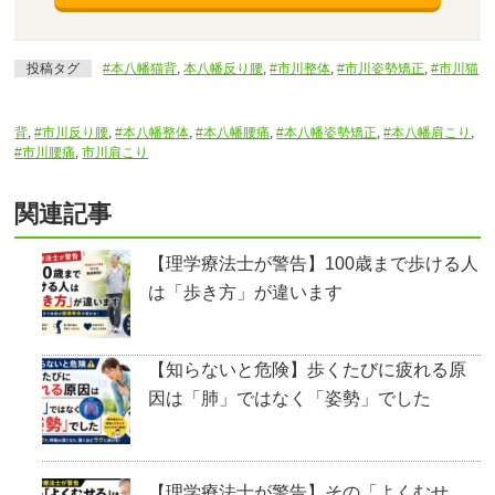
投稿タグ
#本八幡猫背
,
本八幡反り腰
,
#市川整体
,
#市川姿勢矯正
,
#市川猫
背
,
#市川反り腰
,
#本八幡整体
,
#本八幡腰痛
,
#本八幡姿勢矯正
,
#本八幡肩こり
,
#市川腰痛
,
市川肩こり
関連記事
【理学療法士が警告】100歳まで歩ける人
は「歩き方」が違います
【知らないと危険】歩くたびに疲れる原
因は「肺」ではなく「姿勢」でした
【理学療法士が警告】その「よくむせ