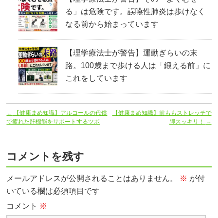
る」は危険です。誤嚥性肺炎は歩けなく
なる前から始まっています
【理学療法士が警告】運動ぎらいの末
路。100歳まで歩ける人は「鍛える前」に
これをしています
←
【健康まめ知識】アルコールの代償
【健康まめ知識】前ももストレッチで
で疲れた肝機能をサポートするツボ
脚スッキリ！
→
コメントを残す
メールアドレスが公開されることはありません。
※
が付
いている欄は必須項目です
コメント
※