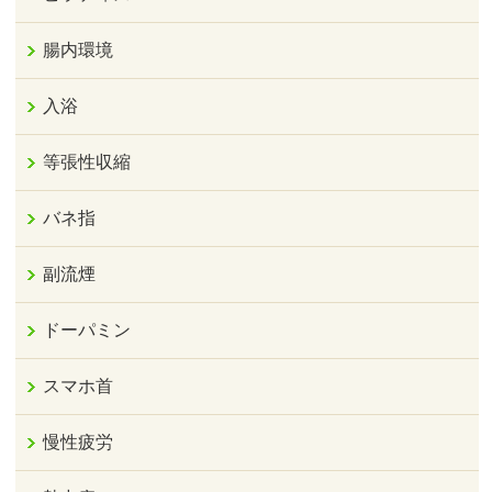
腸内環境
入浴
等張性収縮
バネ指
副流煙
ドーパミン
スマホ首
慢性疲労