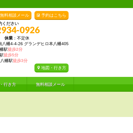
無料相談メール
予約はこちら
約ください
2934-0926
00
休業
：不定休
幡4-4-26 グランデヒロ本八幡405
幡駅
徒歩2分
駅
徒歩5分
八幡駅
徒歩3分
地図・行き方
・行き方
無料相談メール