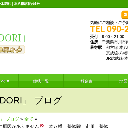
体院彩｜本八幡駅徒歩1分
気軽にご相談・ご予
TEL 090-
受付
：9:00～21:
住所
：千葉県市川市南八
最寄駅
：都営線-本八
京成線-八幡
JR総武線-本
いて▼
症状一覧
料金表
地図
DORI」 ブログ
I」 ブログ
»
全て
»
に原因がありません
本八幡 整体院 市川 整体