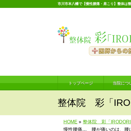
市川市本八幡で【慢性腰痛・肩こり】整体は整
トップページ
当院につ
整体院 彩「IRO
HOME
»
整体院 彩「IRODOR
慢性腰痛… 腰が痛いのは、腰